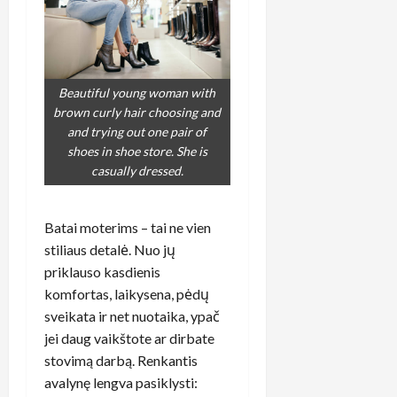
Beautiful young woman with
brown curly hair choosing and
and trying out one pair of
shoes in shoe store. She is
casually dressed.
Batai moterims – tai ne vien
stiliaus detalė. Nuo jų
priklauso kasdienis
komfortas, laikysena, pėdų
sveikata ir net nuotaika, ypač
jei daug vaikštote ar dirbate
stovimą darbą. Renkantis
avalynę lengva pasiklysti: