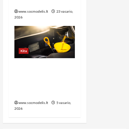
priimant sprendimą
www.socmodelis.lt
23 vasario,
2026
Kita
Kaip išsirinkti alyvą pagal
automobilį: svarbiausi
kriterijai, dažniausi
klausimai ir praktiniai
patarimai
www.socmodelis.lt
5 vasario,
2026