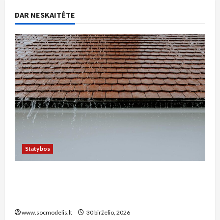
DAR NESKAITĖTE
Statybos
Kaip tinkamai įrengti lietaus nuotekų sistemą
privačiame sklype Kauno rajone: žingsnis po
žingsnio vadovas
www.socmodelis.lt
30 birželio, 2026