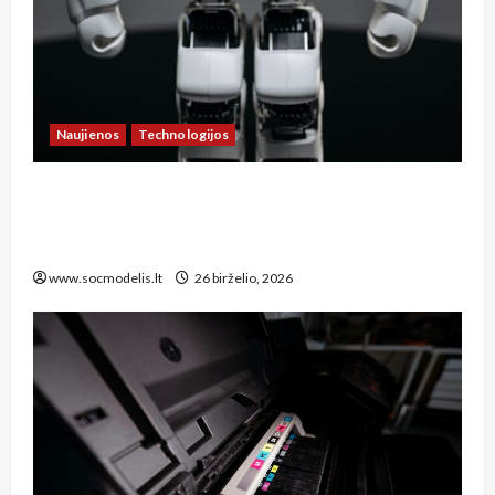
Naujienos
Technologijos
**Kaip Lietuvos socialinis modelis prisitaiko
prie technologijų naujienų: dirbtinio intelekto
įtaka darbo rinkai ir socialinei apsaugai**
www.socmodelis.lt
26 birželio, 2026