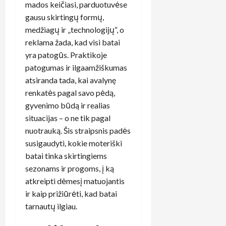
mados keičiasi, parduotuvėse
gausu skirtingų formų,
medžiagų ir „technologijų“, o
reklama žada, kad visi batai
yra patogūs. Praktikoje
patogumas ir ilgaamžiškumas
atsiranda tada, kai avalynę
renkatės pagal savo pėdą,
gyvenimo būdą ir realias
situacijas – o ne tik pagal
nuotrauką. Šis straipsnis padės
susigaudyti, kokie moteriški
batai tinka skirtingiems
sezonams ir progoms, į ką
atkreipti dėmesį matuojantis
ir kaip prižiūrėti, kad batai
tarnautų ilgiau.