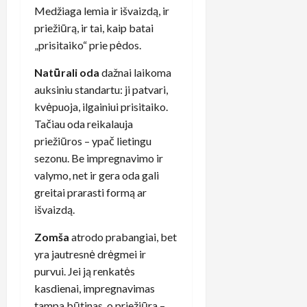
Medžiaga lemia ir išvaizdą, ir
priežiūrą, ir tai, kaip batai
„prisitaiko“ prie pėdos.
Natūrali oda
dažnai laikoma
auksiniu standartu: ji patvari,
kvėpuoja, ilgainiui prisitaiko.
Tačiau oda reikalauja
priežiūros – ypač lietingu
sezonu. Be impregnavimo ir
valymo, net ir gera oda gali
greitai prarasti formą ar
išvaizdą.
Zomša
atrodo prabangiai, bet
yra jautresnė drėgmei ir
purvui. Jei ją renkatės
kasdienai, impregnavimas
tampa būtinas, o priežiūra –