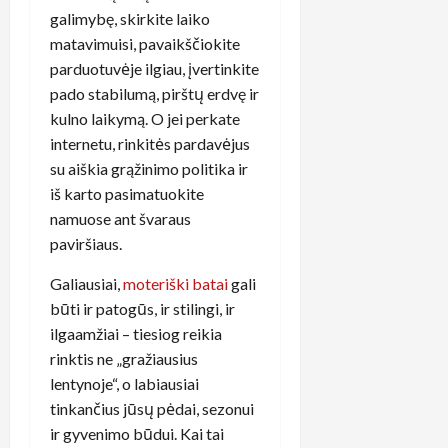
galimybę, skirkite laiko
matavimuisi, pavaikščiokite
parduotuvėje ilgiau, įvertinkite
pado stabilumą, pirštų erdvę ir
kulno laikymą. O jei perkate
internetu, rinkitės pardavėjus
su aiškia grąžinimo politika ir
iš karto pasimatuokite
namuose ant švaraus
paviršiaus.
Galiausiai,
moteriški batai
gali
būti ir patogūs, ir stilingi, ir
ilgaamžiai – tiesiog reikia
rinktis ne „gražiausius
lentynoje“, o labiausiai
tinkančius jūsų pėdai, sezonui
ir gyvenimo būdui. Kai tai