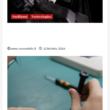
Pasiūlymai
Technologijos
Kaip sutaupyti šimtus eurų: spausdintuvų
remonto paslaugos Šiauliuose, kurias verta
žinoti kiekvienam biuro vadovui
www.socmodelis.lt
12 birželio, 2026