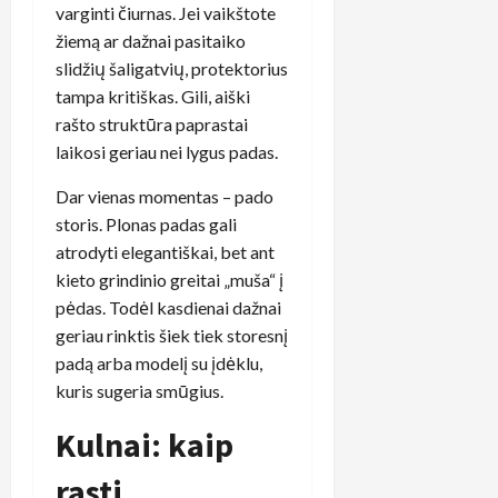
varginti čiurnas. Jei vaikštote
žiemą ar dažnai pasitaiko
slidžių šaligatvių, protektorius
tampa kritiškas. Gili, aiški
rašto struktūra paprastai
laikosi geriau nei lygus padas.
Dar vienas momentas – pado
storis. Plonas padas gali
atrodyti elegantiškai, bet ant
kieto grindinio greitai „muša“ į
pėdas. Todėl kasdienai dažnai
geriau rinktis šiek tiek storesnį
padą arba modelį su įdėklu,
kuris sugeria smūgius.
Kulnai: kaip
rasti