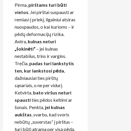
Pirma,
pirštams turi būti
vietos
. Jei pirštai suspausti ar
remiasi į priekį, ilgainiui atsiras
nuospaudos, o kai kurioms – ir
pėdų deformacijų rizika.
Antra,
kulnas neturi
„šokinėti“
– jei kulnas
nestabilus, trins ir vargins.
Trečia,
padas turi lankstytis
ten, kur lankstosi pėda
,
dažniausiai ties pirštų
sąnariais, o ne per vidurį.
Ketvirta,
bato viršus neturi
spausti
ties pėdos keltimi ar
šonais. Penkta,
jei kulnas
aukštas
, svarbu, kad svoris
nebūtų „suverstas“ į pirštus –
turi būti atrama per visą pėdą.