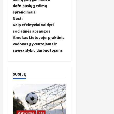
t
dažniausių gedimų
sprendimais
n
Next:
Kaip efektyviai valdyti
a
socialinės apsaugos
išmokas Lietuvoje: praktinis
v
vadovas gyventojams ir
i
savivaldybių darbuotojams
g
a
SUSIJĘ
t
i
o
Aktyvumas
Kita