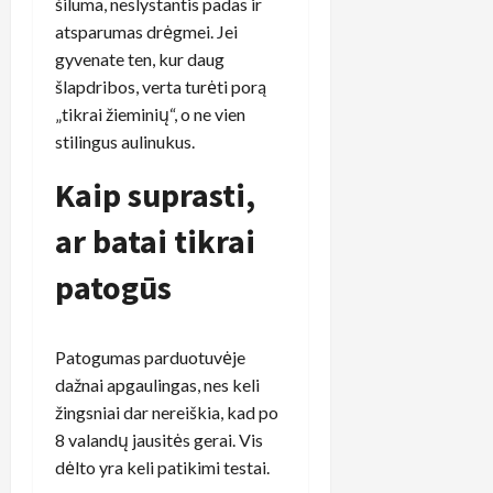
šiluma, neslystantis padas ir
atsparumas drėgmei. Jei
gyvenate ten, kur daug
šlapdribos, verta turėti porą
„tikrai žieminių“, o ne vien
stilingus aulinukus.
Kaip suprasti,
ar batai tikrai
patogūs
Patogumas parduotuvėje
dažnai apgaulingas, nes keli
žingsniai dar nereiškia, kad po
8 valandų jausitės gerai. Vis
dėlto yra keli patikimi testai.