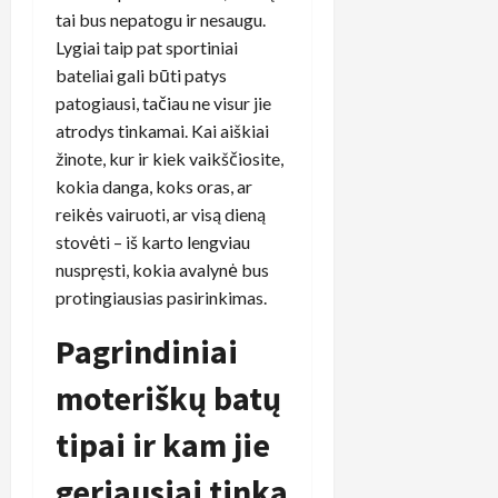
tai bus nepatogu ir nesaugu.
Lygiai taip pat sportiniai
bateliai gali būti patys
patogiausi, tačiau ne visur jie
atrodys tinkamai. Kai aiškiai
žinote, kur ir kiek vaikščiosite,
kokia danga, koks oras, ar
reikės vairuoti, ar visą dieną
stovėti – iš karto lengviau
nuspręsti, kokia avalynė bus
protingiausias pasirinkimas.
Pagrindiniai
moteriškų batų
tipai ir kam jie
geriausiai tinka