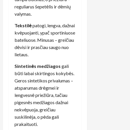
reguliarus šepetėlis ir dėmių
valymas.
Tekstilė
patogi, lengva, dažnai
kvėpuojanti, ypač sportiniuose
bateliuose. Minusas – greičiau
dėvisi ir prasčiau saugo nuo
lietaus.
Sintetinės medžiagos
gali
būti labai skirtingos kokybės.
Geros sintetikos privalumas –
atsparumas drėgmei ir
lengvesnė priežiūra, tačiau
pigesnės medžiagos dažnai
nekvėpuoja, greičiau
suskilinėja, o pėda gali
prakaituoti.