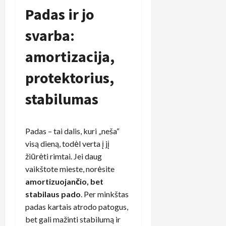
Padas ir jo
svarba:
amortizacija,
protektorius,
stabilumas
Padas – tai dalis, kuri „neša“
visą dieną, todėl verta į jį
žiūrėti rimtai. Jei daug
vaikštote mieste, norėsite
amortizuojančio, bet
stabilaus pado
. Per minkštas
padas kartais atrodo patogus,
bet gali mažinti stabilumą ir