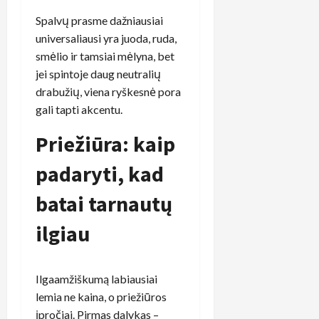
Spalvų prasme dažniausiai
universaliausi yra juoda, ruda,
smėlio ir tamsiai mėlyna, bet
jei spintoje daug neutralių
drabužių, viena ryškesnė pora
gali tapti akcentu.
Priežiūra: kaip
padaryti, kad
batai tarnautų
ilgiau
Ilgaamžiškumą labiausiai
lemia ne kaina, o priežiūros
įpročiai. Pirmas dalykas –