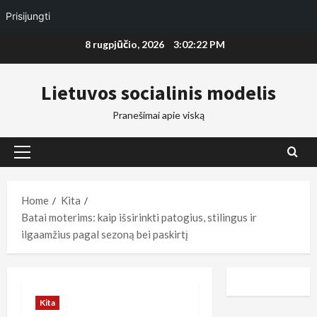
Prisijungti
Skip
8 rugpjūčio, 2026
3:02:23 PM
to
content
Lietuvos socialinis modelis
Pranešimai apie viską
Primary
Menu
Home
Kita
Batai moterims: kaip išsirinkti patogius, stilingus ir
ilgaamžius pagal sezoną bei paskirtį
Kita