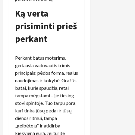
Ką verta
prisiminti prieš
perkant
Perkant batus moterims,
geriausia vadovautis trimis
principais: pėdos forma, realus
naudojimas ir kokybė. Gražūs
batai, kurie spaudžia, retai
tampa mėgstami – jie tiesiog
stovi spintoje. Tuo tarpu pora,
kuri tinka jūsų pėdai ir jūsų
dienos ritmui, tampa
„gelbėtoju“ ir atidirba
kiekvieną eurą. Jei turite