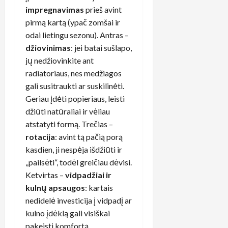
impregnavimas
prieš avint
pirmą kartą (ypač zomšai ir
odai lietingu sezonu). Antras –
džiovinimas
: jei batai sušlapo,
jų nedžiovinkite ant
radiatoriaus, nes medžiagos
gali susitraukti ar suskilinėti.
Geriau įdėti popieriaus, leisti
džiūti natūraliai ir vėliau
atstatyti formą. Trečias –
rotacija
: avint tą pačią porą
kasdien, ji nespėja išdžiūti ir
„pailsėti“, todėl greičiau dėvisi.
Ketvirtas –
vidpadžiai ir
kulnų apsaugos
: kartais
nedidelė investicija į vidpadį ar
kulno įdėklą gali visiškai
pakeisti komfortą.