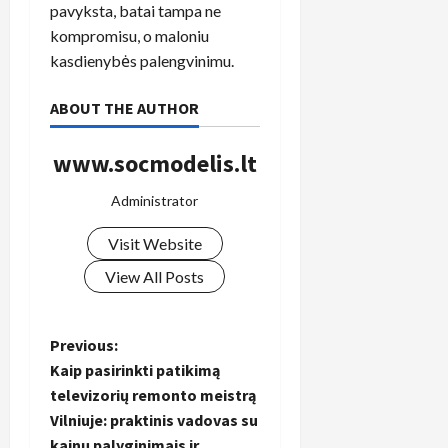
pavyksta, batai tampa ne
kompromisu, o maloniu
kasdienybės palengvinimu.
ABOUT THE AUTHOR
www.socmodelis.lt
Administrator
Visit Website
View All Posts
P
Previous:
Kaip pasirinkti patikimą
o
televizorių remonto meistrą
Vilniuje: praktinis vadovas su
s
kainų palyginimais ir