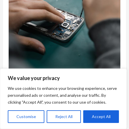
We value your privacy
We use cookies to enhance your browsing experience, serve
personalised ads or content, and analyse our traffic. By
Pasiūlymai
Technologijos
clicking "Accept All", you consent to our use of cookies.
Kaip sutaupyti pinigus telefonų remontui
Customise
Reject All
Accept All
Vilniuje: praktinis vadovas lietuviams
www.socmodelis.lt
10 birželio, 2026