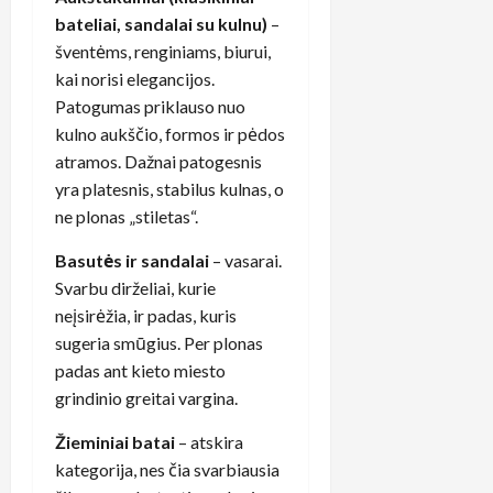
bateliai, sandalai su kulnu)
–
šventėms, renginiams, biurui,
kai norisi elegancijos.
Patogumas priklauso nuo
kulno aukščio, formos ir pėdos
atramos. Dažnai patogesnis
yra platesnis, stabilus kulnas, o
ne plonas „stiletas“.
Basutės ir sandalai
– vasarai.
Svarbu dirželiai, kurie
neįsirėžia, ir padas, kuris
sugeria smūgius. Per plonas
padas ant kieto miesto
grindinio greitai vargina.
Žieminiai batai
– atskira
kategorija, nes čia svarbiausia