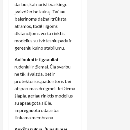
darbui, kai norisi tvarkingo
įvaizdžio be kulnų. Tačiau
balerinoms dažnai trūksta
atramos, todėl ilgoms
distancijoms verta rinktis
modelius su tvirtesniu padu ir
geresniu kulno stabilumu.
Aulinukai ir ilgaauliai
–
rudeniui ir žiemai. Čia svarbu
ne tik išvaizda, bet ir
protektorius, pado storis bei
atsparumas drėgmei. Jei žiema
šlapia, geriau rinktis modelius
su apsaugota siūle,
impregnuota oda arba
tinkama membrana.
Aukštakulniai (klasikiniai