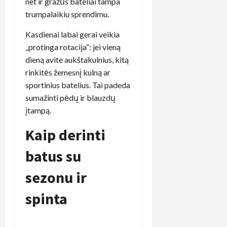
net ir gražūs bateliai tampa
trumpalaikiu sprendimu.
Kasdienai labai gerai veikia
„protinga rotacija“: jei vieną
dieną avite aukštakulnius, kitą
rinkitės žemesnį kulną ar
sportinius batelius. Tai padeda
sumažinti pėdų ir blauzdų
įtampą.
Kaip derinti
batus su
sezonu ir
spinta