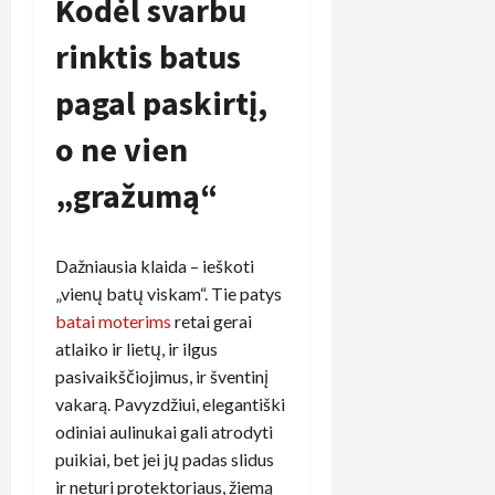
Kodėl svarbu
rinktis batus
pagal paskirtį,
o ne vien
„gražumą“
Dažniausia klaida – ieškoti
„vienų batų viskam“. Tie patys
batai moterims
retai gerai
atlaiko ir lietų, ir ilgus
pasivaikščiojimus, ir šventinį
vakarą. Pavyzdžiui, elegantiški
odiniai aulinukai gali atrodyti
puikiai, bet jei jų padas slidus
ir neturi protektoriaus, žiemą