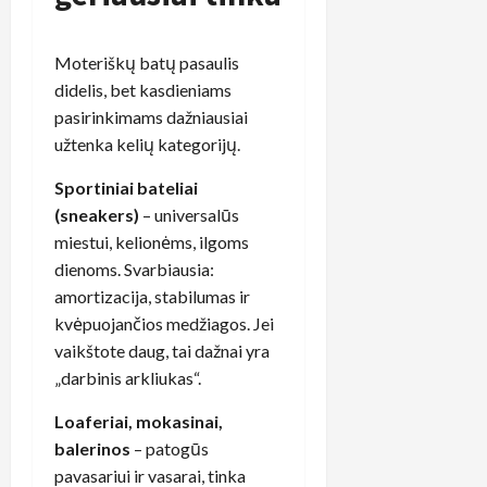
Moteriškų batų pasaulis
didelis, bet kasdieniams
pasirinkimams dažniausiai
užtenka kelių kategorijų.
Sportiniai bateliai
(sneakers)
– universalūs
miestui, kelionėms, ilgoms
dienoms. Svarbiausia:
amortizacija, stabilumas ir
kvėpuojančios medžiagos. Jei
vaikštote daug, tai dažnai yra
„darbinis arkliukas“.
Loaferiai, mokasinai,
balerinos
– patogūs
pavasariui ir vasarai, tinka