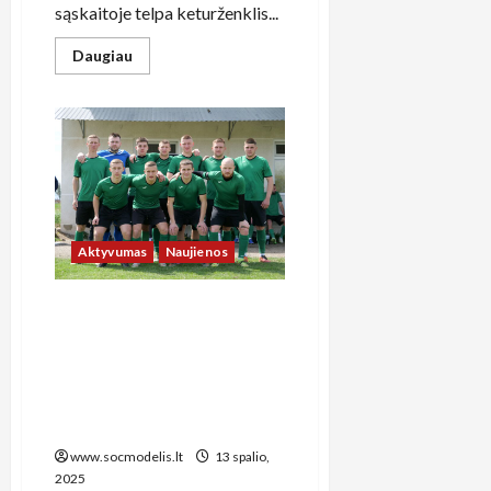
sąskaitoje telpa keturženklis...
Read
Daugiau
more
about
Kaip
planuoti
kelionę
į
užsienį,
kai
gauni
šalpos
išmoką:
praktinis
Aktyvumas
Naujienos
gidas
biudžetiniam
poilsiui
Kaip lietuviški mėgėjų
sporto klubai gali
pasinaudoti valstybės
finansavimo galimybėmis ir
socialinio modelio
teikiamomis lengvatomis
www.socmodelis.lt
13 spalio,
2025