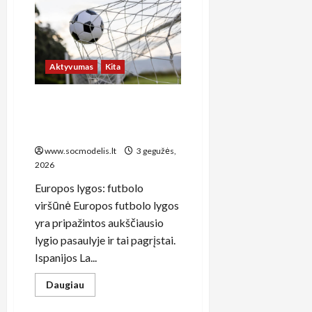
Aktyvumas
Kita
Europos futbolo
čempionatai: kaip sekti ir
mėgautis geriausiu futbolu
www.socmodelis.lt
3 gegužės,
2026
Europos lygos: futbolo
viršūnė Europos futbolo lygos
yra pripažintos aukščiausio
lygio pasaulyje ir tai pagrįstai.
Ispanijos La...
Read
Daugiau
more
about