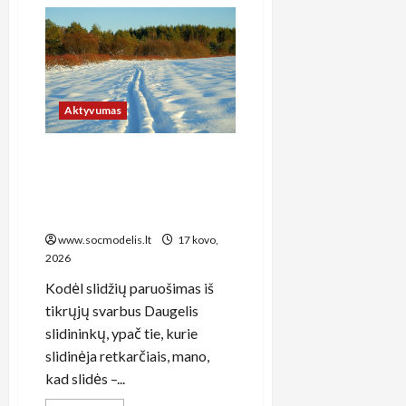
Europos
futbolo
čempionatai:
kaip
sekti
ir
mėgautis
geriausiu
futbolu
Aktyvumas
Kaip tinkamai paruošti slidės
žiemai: vaškavimas,
galandinimas ir priežiūra
žingsnis po žingsnio
www.socmodelis.lt
17 kovo,
2026
Kodėl slidžių paruošimas iš
tikrųjų svarbus Daugelis
slidininkų, ypač tie, kurie
slidinėja retkarčiais, mano,
kad slidės –...