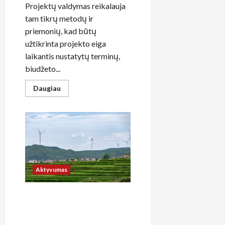
Projektų valdymas reikalauja
tam tikrų metodų ir
priemonių, kad būtų
užtikrinta projekto eiga
laikantis nustatytų terminų,
biudžeto...
Read
Daugiau
more
about
Dešimt
esminių
žingsnių
siekiant
įgyti
aukštos
efektyvumo
asmeninių
projektų
Aktyvumas
valdymo
įgūdžių
Nauji horizontai tvarių
bendruomeninių iniciatyvų
kūrimo strategijoms