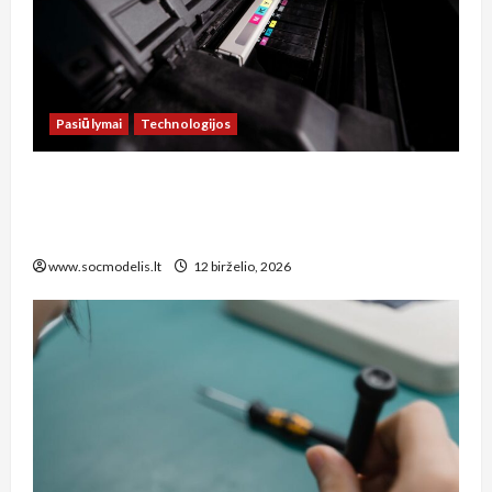
Pasiūlymai
Technologijos
Kaip sutaupyti šimtus eurų: spausdintuvų
remonto paslaugos Šiauliuose, kurias verta
žinoti kiekvienam biuro vadovui
www.socmodelis.lt
12 birželio, 2026