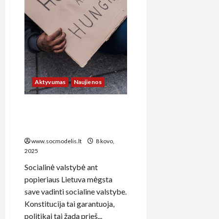
kurias
niekas
nenori
kalbėti
Aktyvumas
Naujienos
Kodėl Lietuvos socialinis
modelis žlunga: 5 sisteminės
klaidos, kurias mokame visi
www.socmodelis.lt
8 kovo,
2025
Socialinė valstybė ant
popieriaus Lietuva mėgsta
save vadinti socialine valstybe.
Konstitucija tai garantuoja,
politikai tai žada prieš...