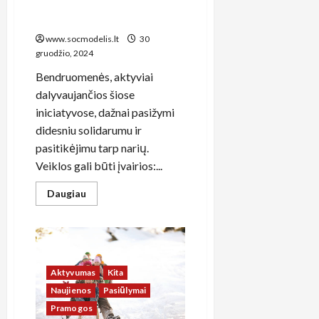
aplinkosaugai ir socialinei
integracijai
www.socmodelis.lt
30
gruodžio, 2024
Bendruomenės, aktyviai
dalyvaujančios šiose
iniciatyvose, dažnai pasižymi
didesniu solidarumu ir
pasitikėjimu tarp narių.
Veiklos gali būti įvairios:...
Read
Daugiau
more
about
Nauji
horizontai
tvarių
bendruomeninių
iniciatyvų
kūrimo
Aktyvumas
Kita
strategijoms
Naujienos
Pasiūlymai
aplinkosaugai
ir
Pramogos
socialinei