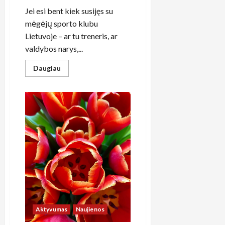
Jei esi bent kiek susijęs su
mėgėjų sporto klubu
Lietuvoje – ar tu treneris, ar
valdybos narys,...
Read
Daugiau
more
about
Kaip
lietuviški
mėgėjų
sporto
klubai
gali
pasinaudoti
valstybės
finansavimo
galimybėmis
ir
socialinio
modelio
teikiamomis
lengvatomis
Aktyvumas
Naujienos