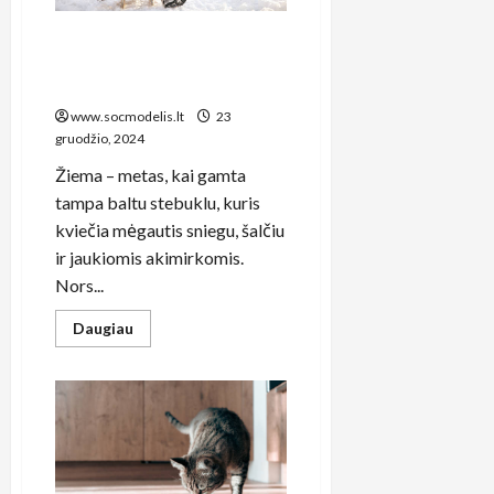
integracijai
Žiemos pramogos: kaip
smagiai praleisti šaltąjį
sezoną
www.socmodelis.lt
23
gruodžio, 2024
Žiema – metas, kai gamta
tampa baltu stebuklu, kuris
kviečia mėgautis sniegu, šalčiu
ir jaukiomis akimirkomis.
Nors...
Read
Daugiau
more
about
Žiemos
pramogos:
kaip
smagiai
praleisti
šaltąjį
sezoną