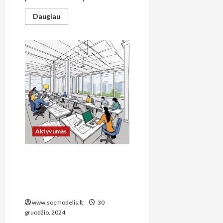
Read
Daugiau
more
about
Kodėl
Lietuvos
socialinis
modelis
žlunga:
5
sisteminės
klaidos,
kurias
mokame
visi
Aktyvumas
Dešimt esminių žingsnių
siekiant įgyti aukštos
efektyvumo asmeninių
projektų valdymo įgūdžių
www.socmodelis.lt
30
gruodžio, 2024