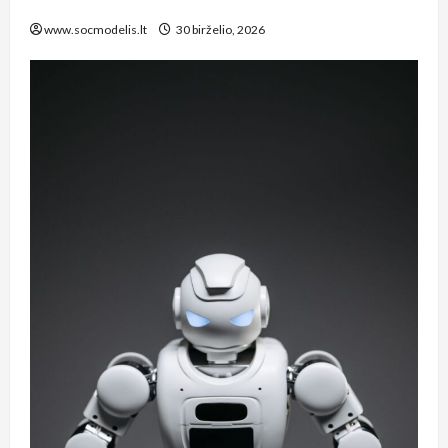
žingsnio vadovas
www.socmodelis.lt
30 birželio, 2026