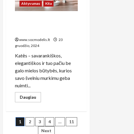
Aktyvumas
Kita
Sveika katė – laimingas
šeimininkas: viskas, ką reikia
žinoti apie kačių mitybą
www.socmodelis.lt
23
gruodžio, 2024
Katės – savarankiškos,
elegantiškos ir tuo pačiu be
galo mielos būtybės, kurios
savo švelniu murkimu geba
nuimti...
Read
Daugiau
more
about
Sveika
katė
–
Įrašų
1
2
3
4
…
11
laimingas
šeimininkas:
viskas,
Next