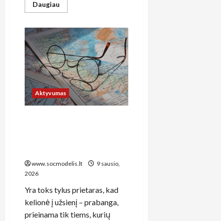
Read
Daugiau
more
about
Kaip
tinkamai
paruošti
slidės
žiemai:
vaškavimas,
galandinimas
ir
priežiūra
žingsnis
Aktyvumas
po
žingsnio
Kaip planuoti kelionę į
užsienį, kai gauni šalpos
išmoką: praktinis gidas
biudžetiniam poilsiui
www.socmodelis.lt
9 sausio,
2026
Yra toks tylus prietaras, kad
kelionė į užsienį – prabanga,
prieinama tik tiems, kurių