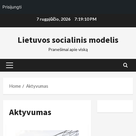
Prisijungti
Skip
7 rugpjūčio, 2026
7:19:11 PM
to
content
Lietuvos socialinis modelis
Pranešimai apie viską
Primary
Menu
Home
Aktyvumas
Aktyvumas