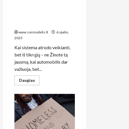
Kodėl Lietuvos socialinis
modelis žlunga tyliai: 7
sisteminės problemos, apie
kurias niekas nenori kalbėti
www.socmodelis.lt
6 spalio,
2025
Kai sistema atrodo veikianti,
bet iš tikrųjų – ne Žinote tą
jausmą, kai automobilis dar
važiuoja, bet...
Read
Daugiau
more
about
Kodėl
Lietuvos
socialinis
modelis
žlunga
tyliai:
7
sisteminės
problemos,
apie