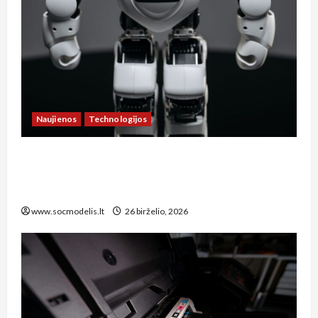
Naujienos
Technologijos
**Kaip Lietuvos socialinis modelis prisitaiko
prie technologijų naujienų: dirbtinio intelekto
įtaka darbo rinkai ir socialinei apsaugai**
www.socmodelis.lt
26 birželio, 2026