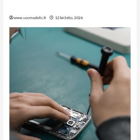
remonto paslaugos Šiauliuose, kurias verta
žinoti kiekvienam biuro vadovui
www.socmodelis.lt
12 birželio, 2026