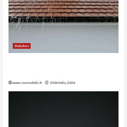
Statybos
Kaip tinkamai įrengti lietaus nuotekų sistemą
privačiame sklype Kauno rajone: žingsnis po
žingsnio vadovas
www.socmodelis.lt
30 birželio, 2026