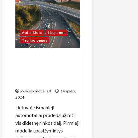
festivaliai
ir
jų
poveikis
kultūrinei
tapatybei
Auto-Moto
Naujienos
Technologijos
Nematomi keliai: kaip
išmanūs automobilių
sprendimai formuoja naują
automobilizmo kultūrą
Lietuvoje
www.socmodelis.lt
14 spalio,
2024
Lietuvoje išmanieji
automobiliai pradeda užimti
vis didesnę rinkos dalį. Pirmieji
modeliai, pasižymintys