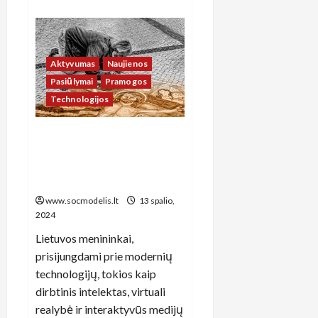
about
Lietuvos
miestų
socialinės
iniciatyvos:
kaip
bendruomenės
Aktyvumas
Naujienos
stiprina
Pasiūlymai
Pramogos
ryšius
ir
Technologijos
kuria
naujas
galimybes
Kultūros sinergija: kaip
Lietuvos menininkai ir
technologijos kuria
socialinius pokyčius
www.socmodelis.lt
13 spalio,
2024
Lietuvos menininkai,
prisijungdami prie modernių
technologijų, tokios kaip
dirbtinis intelektas, virtuali
realybė ir interaktyvūs medijų