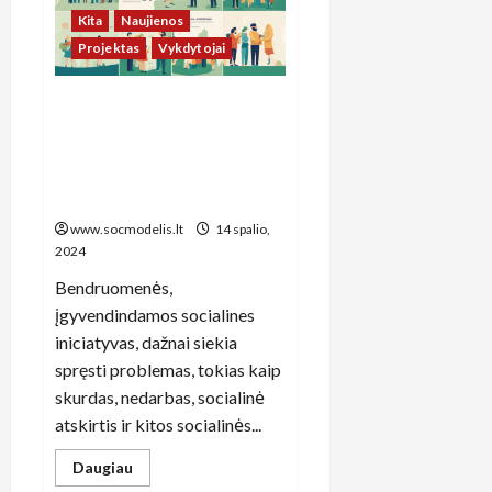
Kita
Naujienos
Projektas
Vykdytojai
Lietuvos miestų socialinės
iniciatyvos: kaip
bendruomenės stiprina
ryšius ir kuria naujas
galimybes
www.socmodelis.lt
14 spalio,
2024
Bendruomenės,
įgyvendindamos socialines
iniciatyvas, dažnai siekia
spręsti problemas, tokias kaip
skurdas, nedarbas, socialinė
atskirtis ir kitos socialinės...
Read
Daugiau
more