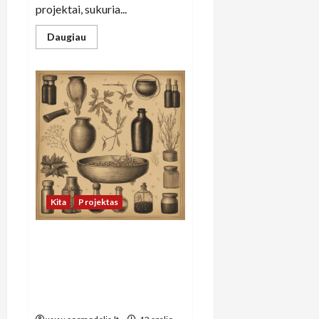
projektai, sukuria...
Read
Daugiau
more
about
Kultūros
sinergija:
kaip
Lietuvos
menininkai
ir
technologijos
kuria
socialinius
pokyčius
Kita
Projektas
Alternatyvios medicinos
tendencijos Lietuvoje: kaip
integruoti tradicijas į
šiuolaikinius gydymo
metodus