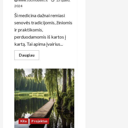
www.socmodelis.lt
13 spalio,
2024
Ši medicina dažnai remiasi
senovės tradicijomis, žiniomis
ir praktikomis,
perduodamomis iš kartos į
kartą. Tai apima įvairius...
Read
Daugiau
more
about
Alternatyvios
medicinos
tendencijos
Lietuvoje:
kaip
integruoti
tradicijas
į
šiuolaikinius
gydymo
metodus
Kita
Projektas