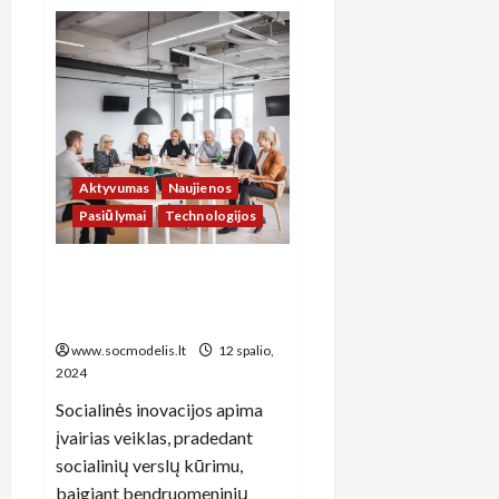
Lietuvos
miesto
džiunglių
atskleidimas:
įdomios
veiklos
miesto
širdyje
Aktyvumas
Naujienos
Pasiūlymai
Technologijos
Praksoje: naujos socialinės
inovacijos, keičiančios
Lietuvos verslo aplinką
www.socmodelis.lt
12 spalio,
2024
Socialinės inovacijos apima
įvairias veiklas, pradedant
socialinių verslų kūrimu,
baigiant bendruomeninių