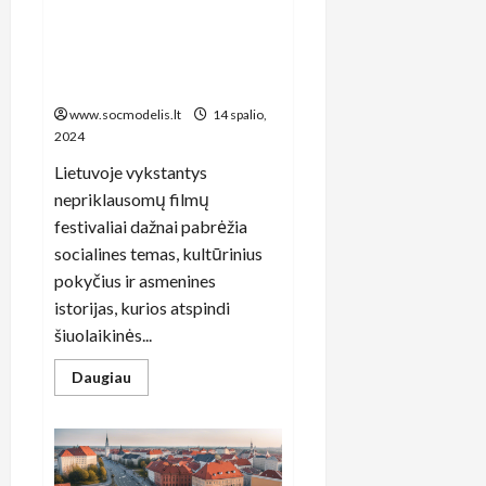
Lietuvos kino stebuklai:
nepriklausomų filmų
festivaliai ir jų poveikis
kultūrinei tapatybei
www.socmodelis.lt
14 spalio,
2024
Lietuvoje vykstantys
nepriklausomų filmų
festivaliai dažnai pabrėžia
socialines temas, kultūrinius
pokyčius ir asmenines
istorijas, kurios atspindi
šiuolaikinės...
Read
Daugiau
more
about
Lietuvos
kino
stebuklai:
nepriklausomų
filmų