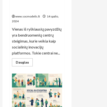
Lietuvoje stiprina pilietinę
sąmonę
www.socmodelis.lt
14 spalio,
2024
Vienas iš ryškiausių pavyzdžių
yra bendruomenių centrų
steigimas, kurie veikia kaip
socialinių inovacijų
platformos. Tokie centrai ne...
Read
Daugiau
more
about
Bendruomeninės
inovacijos:
kaip
socialiniai
projektai
Lietuvoje
stiprina
pilietinę
sąmonę