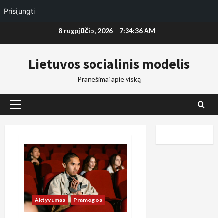
Prisijungti
Skip
8 rugpjūčio, 2026
7:34:37 AM
to
content
Lietuvos socialinis modelis
Pranešimai apie viską
Primary
Menu
Aktyvumas
Pramogos