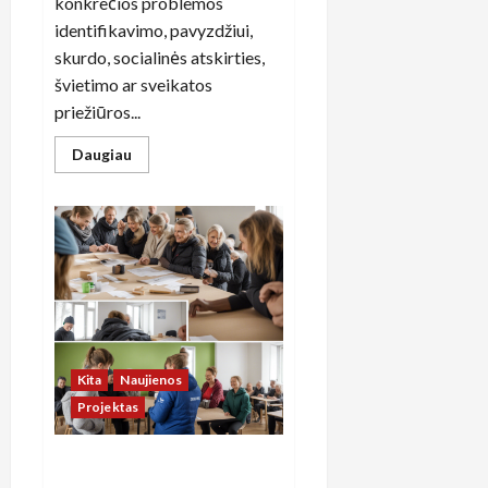
konkrečios problemos
identifikavimo, pavyzdžiui,
skurdo, socialinės atskirties,
švietimo ar sveikatos
priežiūros...
Read
Daugiau
more
about
Socialinės
inovacijos:
Lietuva
kaip
pavyzdys
globaliems
pokyčiams
Kita
Naujienos
Projektas
Bendruomeninės inovacijos:
kaip socialiniai projektai