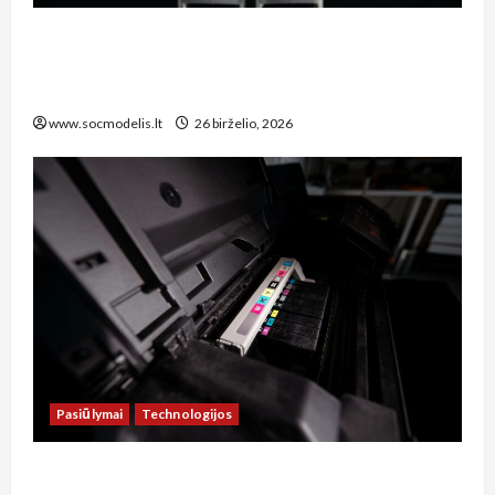
**Kaip Lietuvos socialinis modelis prisitaiko
prie technologijų naujienų: dirbtinio intelekto
įtaka darbo rinkai ir socialinei apsaugai**
www.socmodelis.lt
26 birželio, 2026
Pasiūlymai
Technologijos
Kaip sutaupyti šimtus eurų: spausdintuvų