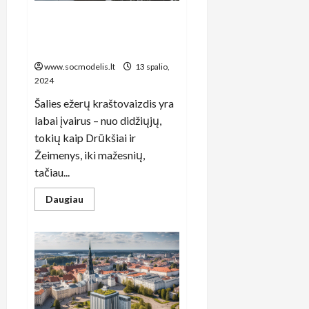
Paslaptingos Lietuvos ežerų
istorijos: unikalūs vandens
nuotykiai ir atradimai
www.socmodelis.lt
13 spalio,
2024
Šalies ežerų kraštovaizdis yra
labai įvairus – nuo didžiųjų,
tokių kaip Drūkšiai ir
Žeimenys, iki mažesnių,
tačiau...
Read
Daugiau
more
about
Paslaptingos
Lietuvos
ežerų
istorijos:
unikalūs
vandens
nuotykiai
ir
atradimai