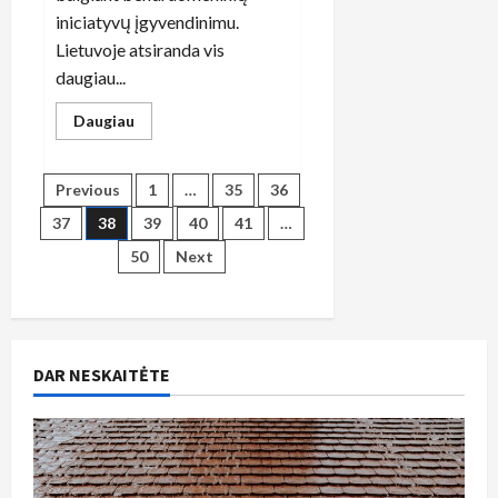
iniciatyvų įgyvendinimu.
Lietuvoje atsiranda vis
daugiau...
Read
Daugiau
more
about
Praksoje:
naujos
Įrašų
Previous
1
…
35
36
socialinės
inovacijos,
37
38
39
40
41
…
keičiančios
puslapiavimas
Lietuvos
50
Next
verslo
aplinką
DAR NESKAITĖTE