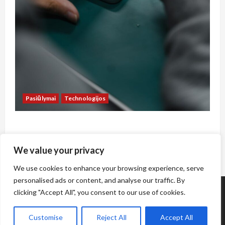
Pasiūlymai
Technologijos
Kaip sutaupyti pinigus telefonų remontui
Vilniuje: praktinis vadovas lietuviams
We value your privacy
www.socmodelis.lt
10 birželio, 2026
We use cookies to enhance your browsing experience, serve
personalised ads or content, and analyse our traffic. By
clicking "Accept All", you consent to our use of cookies.
Customise
Reject All
Accept All