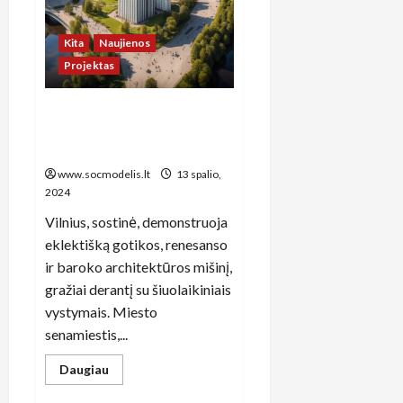
Kita
Naujienos
Projektas
Lietuvos miesto džiunglių
atskleidimas: įdomios
veiklos miesto širdyje
www.socmodelis.lt
13 spalio,
2024
Vilnius, sostinė, demonstruoja
eklektišką gotikos, renesanso
ir baroko architektūros mišinį,
gražiai derantį su šiuolaikiniais
vystymais. Miesto
senamiestis,...
Read
Daugiau
more
about