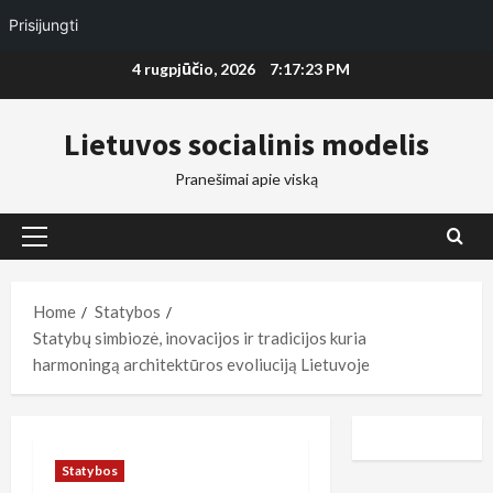
Prisijungti
Skip
4 rugpjūčio, 2026
7:17:24 PM
to
content
Lietuvos socialinis modelis
Pranešimai apie viską
Primary
Menu
Home
Statybos
Statybų simbiozė, inovacijos ir tradicijos kuria
harmoningą architektūros evoliuciją Lietuvoje
Statybos