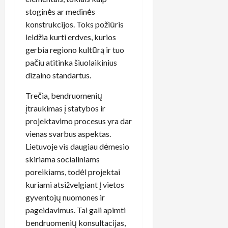
stoginės ar medinės
konstrukcijos. Toks požiūris
leidžia kurti erdves, kurios
gerbia regiono kultūrą ir tuo
pačiu atitinka šiuolaikinius
dizaino standartus.
Trečia, bendruomenių
įtraukimas į statybos ir
projektavimo procesus yra dar
vienas svarbus aspektas.
Lietuvoje vis daugiau dėmesio
skiriama socialiniams
poreikiams, todėl projektai
kuriami atsižvelgiant į vietos
gyventojų nuomones ir
pageidavimus. Tai gali apimti
bendruomenių konsultacijas,