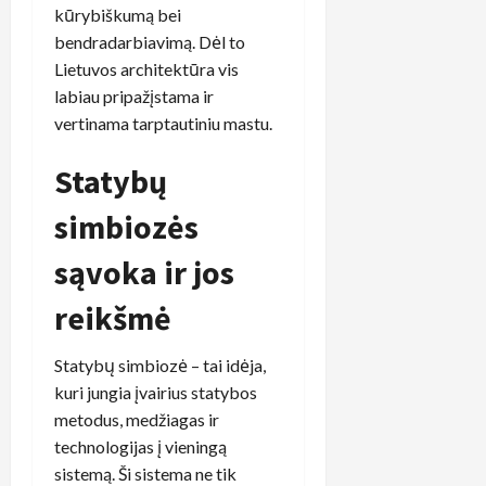
kūrybiškumą bei
bendradarbiavimą. Dėl to
Lietuvos architektūra vis
labiau pripažįstama ir
vertinama tarptautiniu mastu.
Statybų
simbiozės
sąvoka ir jos
reikšmė
Statybų simbiozė – tai idėja,
kuri jungia įvairius statybos
metodus, medžiagas ir
technologijas į vieningą
sistemą. Ši sistema ne tik