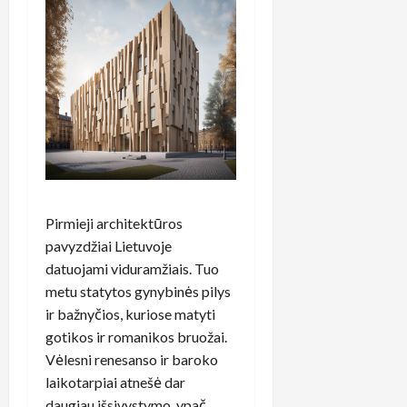
Pirmieji architektūros
pavyzdžiai Lietuvoje
datuojami viduramžiais. Tuo
metu statytos gynybinės pilys
ir bažnyčios, kuriose matyti
gotikos ir romanikos bruožai.
Vėlesni renesanso ir baroko
laikotarpiai atnešė dar
daugiau išsivystymo, ypač