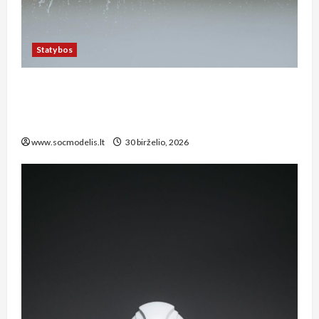
Statybos
Kaip tinkamai įrengti lietaus nuotekų sistemą
privačiame sklype Kauno rajone: žingsnis po
žingsnio vadovas
www.socmodelis.lt
30 birželio, 2026