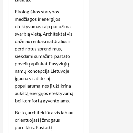
Ekologiškos statybos
medžiagos ir energijos
efektyvumas taip pat užima
svarbią vietą. Architektai vis
dažniau renkasi natūralius ir
perdirbtus sprendimus,
siekdami sumažinti pastato
poveikį aplinkai. Pasyviųjų
namų koncepcija Lietuvoje
įgauna vis didesnį
populiarumą, nes ji užtikrina
aukštą energijos efektyvumą
bei komfortą gyventojams.
Be to, architektūra vis labiau
orientuojasi į žmogaus
poreikius. Pastatų