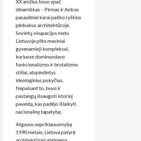
XX amžius buvo ypač
dinamiškas – Pirmas ir Antras
pasauliniai karai paliko ryškius
pėdsakus architektūroje.
Sovietų okupacijos metu
Lietuvoje plito masiniai
gyvenamieji kompleksai,
kuriuose dominuodavo
funkcionalizmo ir brutalizmo
stiliai, atspindintys
ideologinius pokyčius.
Nepaisant to, buvo ir
pastangų išsaugoti istorinį
paveldą, kas padėjo išlaikyti
nacionalinę tapatybę.
Atgavus nepriklausomybę
1990 metais, Lietuva patyrė
architektūrinį atgimimą.