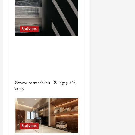
Statybos
Kaip teisingai išsirinkti
rolelius, žaliuzes ar
markizes Vilniaus
namams: praktinis pirkėjo
vadovas
www.socmodelis.lt
7 gegužės,
2026
Statybos