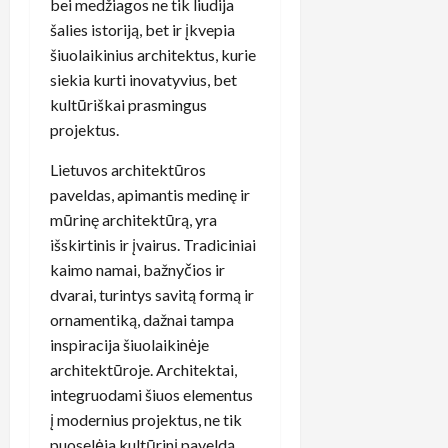
bei medžiagos ne tik liudija
šalies istoriją, bet ir įkvepia
šiuolaikinius architektus, kurie
siekia kurti inovatyvius, bet
kultūriškai prasmingus
projektus.
Lietuvos architektūros
paveldas, apimantis medinę ir
mūrinę architektūrą, yra
išskirtinis ir įvairus. Tradiciniai
kaimo namai, bažnyčios ir
dvarai, turintys savitą formą ir
ornamentiką, dažnai tampa
inspiracija šiuolaikinėje
architektūroje. Architektai,
integruodami šiuos elementus
į modernius projektus, ne tik
puoselėja kultūrinį paveldą,