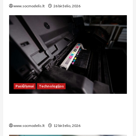
www.socmodelis.lt
26 birželio, 2026
Pasiūlymai
Technologijos
Kaip sutaupyti šimtus eurų: spausdintuvų
remonto paslaugos Šiauliuose, kurias verta
žinoti kiekvienam biuro vadovui
www.socmodelis.lt
12 birželio, 2026