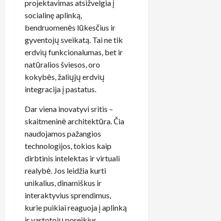
projektavimas atsižvelgia į
socialinę aplinką,
bendruomenės lūkesčius ir
gyventojų sveikatą. Tai ne tik
erdvių funkcionalumas, bet ir
natūralios šviesos, oro
kokybės, žaliųjų erdvių
integracija į pastatus.
Dar viena inovatyvi sritis –
skaitmeninė architektūra. Čia
naudojamos pažangios
technologijos, tokios kaip
dirbtinis intelektas ir virtuali
realybė. Jos leidžia kurti
unikalius, dinamiškus ir
interaktyvius sprendimus,
kurie puikiai reaguoja į aplinką
ir vartotojų poreikius.