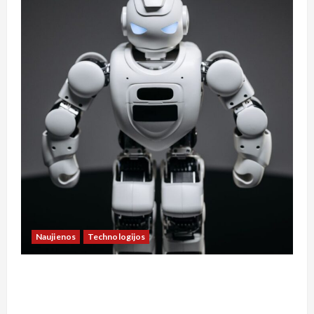
Naujienos
Technologijos
**Kaip Lietuvos socialinis modelis prisitaiko
prie technologijų naujienų: dirbtinio intelekto
įtaka darbo rinkai ir socialinei apsaugai**