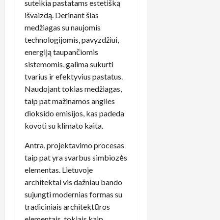
suteikia pastatams estetišką
išvaizdą. Derinant šias
medžiagas su naujomis
technologijomis, pavyzdžiui,
energiją taupančiomis
sistemomis, galima sukurti
tvarius ir efektyvius pastatus.
Naudojant tokias medžiagas,
taip pat mažinamos anglies
dioksido emisijos, kas padeda
kovoti su klimato kaita.
Antra, projektavimo procesas
taip pat yra svarbus simbiozės
elementas. Lietuvoje
architektai vis dažniau bando
sujungti modernias formas su
tradiciniais architektūros
elementais, tokiais kaip