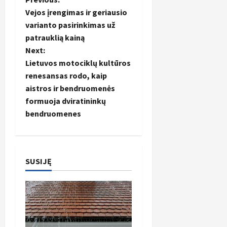
P
Vejos įrengimas ir geriausio
o
varianto pasirinkimas už
patrauklią kainą
s
Next:
t
Lietuvos motociklų kultūros
renesansas rodo, kaip
n
aistros ir bendruomenės
formuoja dviratininkų
a
bendruomenes
v
i
SUSIJĘ
g
a
t