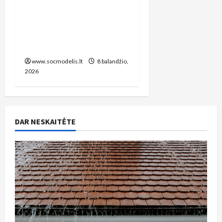
Kokios virtuvės
medžiagos atrodo
prabangiai, bet yra
nepraktiškos?
www.socmodelis.lt
8 balandžio,
2026
DAR NESKAITĖTE