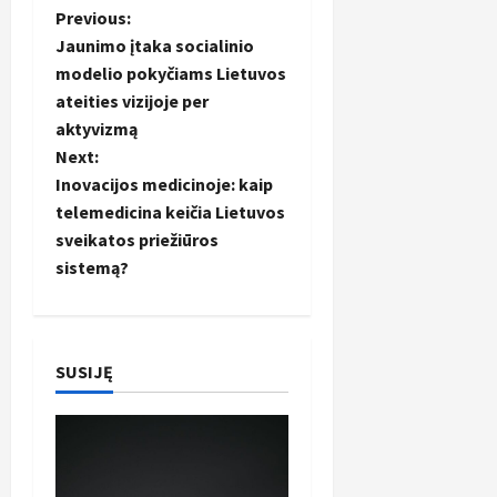
P
Previous:
Jaunimo įtaka socialinio
o
modelio pokyčiams Lietuvos
ateities vizijoje per
s
aktyvizmą
t
Next:
Inovacijos medicinoje: kaip
n
telemedicina keičia Lietuvos
sveikatos priežiūros
a
sistemą?
v
i
SUSIJĘ
g
a
t