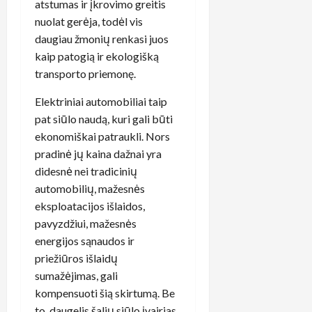
atstumas ir įkrovimo greitis
nuolat gerėja, todėl vis
daugiau žmonių renkasi juos
kaip patogią ir ekologišką
transporto priemonę.
Elektriniai automobiliai taip
pat siūlo naudą, kuri gali būti
ekonomiškai patraukli. Nors
pradinė jų kaina dažnai yra
didesnė nei tradicinių
automobilių, mažesnės
eksploatacijos išlaidos,
pavyzdžiui, mažesnės
energijos sąnaudos ir
priežiūros išlaidų
sumažėjimas, gali
kompensuoti šią skirtumą. Be
to, daugelis šalių siūlo įvairias