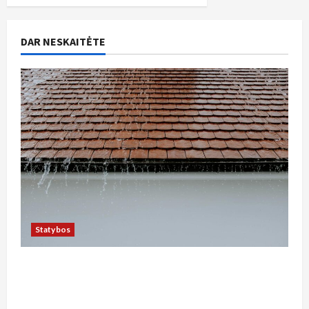
DAR NESKAITĖTE
Statybos
Kaip tinkamai įrengti lietaus nuotekų sistemą
privačiame sklype Kauno rajone: žingsnis po
žingsnio vadovas