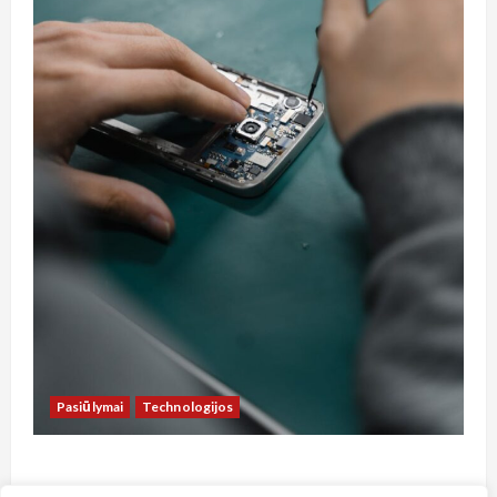
Pasiūlymai
Technologijos
Kaip sutaupyti pinigus telefonų remontui
Vilniuje: praktinis vadovas lietuviams