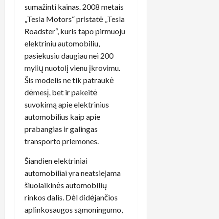
sumažinti kainas. 2008 metais
„Tesla Motors“ pristatė „Tesla
Roadster“, kuris tapo pirmuoju
elektriniu automobiliu,
pasiekusiu daugiau nei 200
mylių nuotolį vienu įkrovimu.
Šis modelis ne tik patraukė
dėmesį, bet ir pakeitė
suvokimą apie elektrinius
automobilius kaip apie
prabangias ir galingas
transporto priemones.
Šiandien elektriniai
automobiliai yra neatsiejama
šiuolaikinės automobilių
rinkos dalis. Dėl didėjančios
aplinkosaugos sąmoningumo,