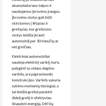
akumuliatoriaus talpos ir
naudojamos įkrovimo įrangos.
Įkrovimo stotys gali būti
skirstomos į lėtąsias ir
greitąsias, kur greitosios
stotys leidžia įkrauti
automobilį per 30 minučių ar
net greičiau.
Elektriniai automobiliai
naudoja elektrinį variklį, kuris,
palyginti su vidaus degimo
varikliu, yra paprastesnės
konstrukcijos. Variklis sukuria
sukimo momentą tiesiogiai, o
tai leidžia greitai pasiekti
didelį greitį ir efektyviau
išnaudoti energiją. Dėl šių