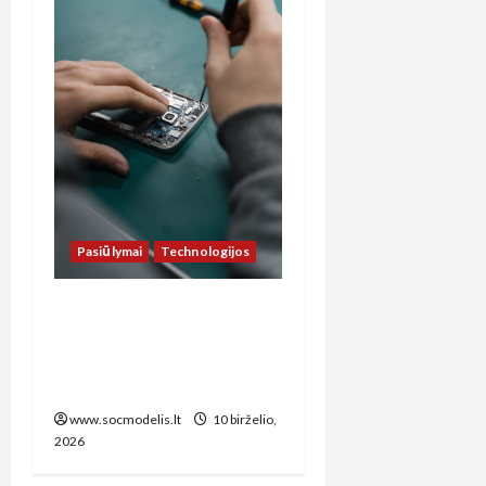
Pasiūlymai
Technologijos
Kaip sutaupyti pinigus
telefonų remontui
Vilniuje: praktinis
vadovas lietuviams
www.socmodelis.lt
10 birželio,
2026