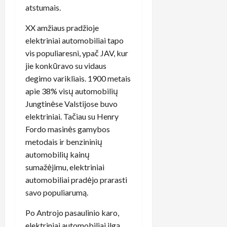
atstumais.
XX amžiaus pradžioje
elektriniai automobiliai tapo
vis populiaresni, ypač JAV, kur
jie konkūravo su vidaus
degimo varikliais. 1900 metais
apie 38% visų automobilių
Jungtinėse Valstijose buvo
elektriniai. Tačiau su Henry
Fordo masinės gamybos
metodais ir benzininių
automobilių kainų
sumažėjimu, elektriniai
automobiliai pradėjo prarasti
savo populiarumą.
Po Antrojo pasaulinio karo,
elektriniai automobiliai ilgą