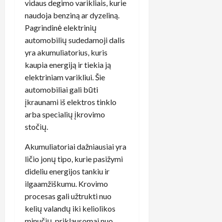
vidaus degimo varikliais, kurie
naudoja benziną ar dyzeliną.
Pagrindinė elektrinių
automobilių sudedamoji dalis
yra akumuliatorius, kuris
kaupia energiją ir tiekia ją
elektriniam varikliui. Šie
automobiliai gali būti
įkraunami iš elektros tinklo
arba specialių įkrovimo
stočių.
Akumuliatoriai dažniausiai yra
ličio jonų tipo, kurie pasižymi
dideliu energijos tankiu ir
ilgaamžiškumu. Krovimo
procesas gali užtrukti nuo
kelių valandų iki keliolikos
minučių, priklausomai nuo