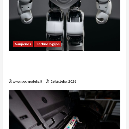
Naujienos
Technologijos
**Kaip Lietuvos socialinis modelis prisitaiko
prie technologijų naujienų: dirbtinio intelekto
įtaka darbo rinkai ir socialinei apsaugai**
www.socmodelis.lt
26 birželio, 2026