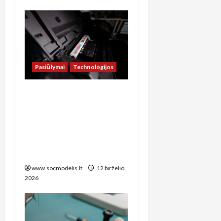
Pasiūlymai
Technologijos
Kaip sutaupyti šimtus
eurų: spausdintuvų
remonto paslaugos
Šiauliuose, kurias verta
žinoti kiekvienam biuro
vadovui
www.socmodelis.lt
12 birželio,
2026