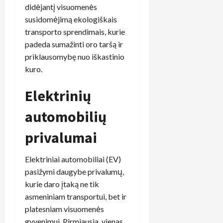
didėjantį visuomenės
susidomėjimą ekologiškais
transporto sprendimais, kurie
padeda sumažinti oro taršą ir
priklausomybę nuo iškastinio
kuro.
Elektrinių
automobilių
privalumai
Elektriniai automobiliai (EV)
pasižymi daugybe privalumų,
kurie daro įtaką ne tik
asmeniniam transportui, bet ir
platesniam visuomenės
gyvenimui. Pirmiausia, vienas