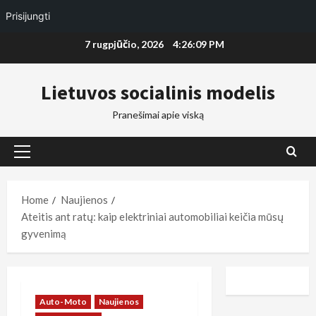
Prisijungti
Skip
7 rugpjūčio, 2026
4:26:10 PM
to
content
Lietuvos socialinis modelis
Pranešimai apie viską
Primary
Menu
Home
Naujienos
Ateitis ant ratų: kaip elektriniai automobiliai keičia mūsų
gyvenimą
Auto-Moto
Naujienos