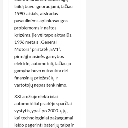
laiką buvo ignoruojami, tačiau
1990-aisiais, atsiradus
pasaulinėms aplinkosaugos
problemoms ir naftos
krizėms, jie vėl tapo aktualūs.
1996 metais „General
Motors“ pristatė „EV1“,
pirmąjį masinės gamybos
elektrinį automobilį, tačiau jo
gamyba buvo nutraukta dėl
finansinių priežasčių ir
vartotojų nepasitenkinimo.
XXI amžiuje elektriniai
automobiliai pradėjo sparčiai
vystytis, ypač po 2000-ųjų,
kai technologiniai pažangumai
leido pagerinti baterijų talpą ir