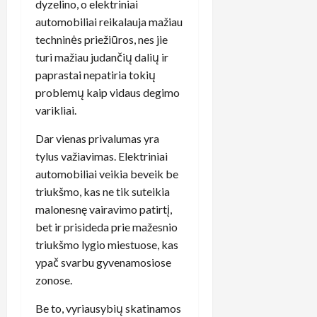
dyzelino, o elektriniai
automobiliai reikalauja mažiau
techninės priežiūros, nes jie
turi mažiau judančių dalių ir
paprastai nepatiria tokių
problemų kaip vidaus degimo
varikliai.
Dar vienas privalumas yra
tylus važiavimas. Elektriniai
automobiliai veikia beveik be
triukšmo, kas ne tik suteikia
malonesnę vairavimo patirtį,
bet ir prisideda prie mažesnio
triukšmo lygio miestuose, kas
ypač svarbu gyvenamosiose
zonose.
Be to, vyriausybių skatinamos