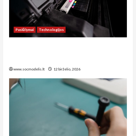
Pasiūlymai
Technologijos
Kaip sutaupyti šimtus eurų: spausdintuvų
remonto paslaugos Šiauliuose, kurias verta
žinoti kiekvienam biuro vadovui
www.socmodelis.lt
12 birželio, 2026