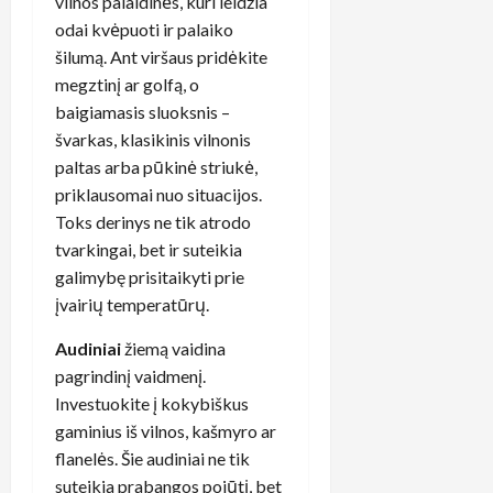
vilnos palaidinės, kuri leidžia
odai kvėpuoti ir palaiko
šilumą. Ant viršaus pridėkite
megztinį ar golfą, o
baigiamasis sluoksnis –
švarkas, klasikinis vilnonis
paltas arba pūkinė striukė,
priklausomai nuo situacijos.
Toks derinys ne tik atrodo
tvarkingai, bet ir suteikia
galimybę prisitaikyti prie
įvairių temperatūrų.
Audiniai
žiemą vaidina
pagrindinį vaidmenį.
Investuokite į kokybiškus
gaminius iš vilnos, kašmyro ar
flanelės. Šie audiniai ne tik
suteikia prabangos pojūtį, bet