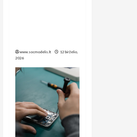
Kaip sutaupyti šimtus
eurų: spausdintuvų
remonto paslaugos
Šiauliuose, kurias verta
žinoti kiekvienam biuro
vadovui
www.socmodelis.lt
12 birželio,
2026