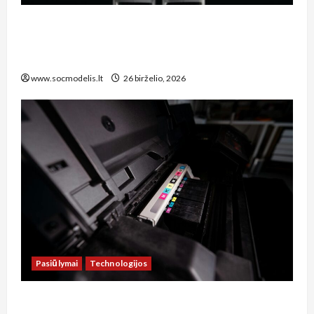
**Kaip Lietuvos socialinis modelis prisitaiko
prie technologijų naujienų: dirbtinio intelekto
įtaka darbo rinkai ir socialinei apsaugai**
www.socmodelis.lt
26 birželio, 2026
Pasiūlymai
Technologijos
Kaip sutaupyti šimtus eurų: spausdintuvų