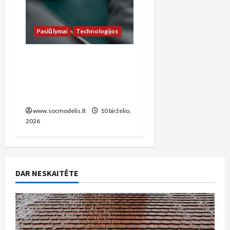
Pasiūlymai
Technologijos
Kaip sutaupyti pinigus
telefonų remontui
Vilniuje: praktinis
vadovas lietuviams
www.socmodelis.lt
10 birželio,
2026
DAR NESKAITĖTE