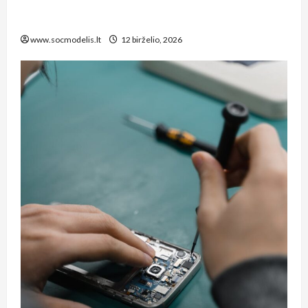
remonto paslaugos Šiauliuose, kurias verta
žinoti kiekvienam biuro vadovui
www.socmodelis.lt
12 birželio, 2026