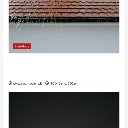
Statybos
Kaip tinkamai įrengti lietaus nuotekų sistemą
privačiame sklype Kauno rajone: žingsnis po
žingsnio vadovas
www.socmodelis.lt
30 birželio, 2026