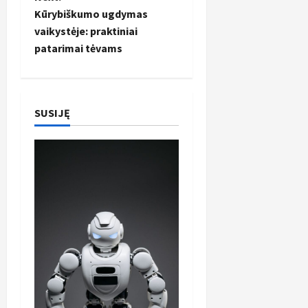
t
Kūrybiškumo ugdymas
vaikystėje: praktiniai
n
patarimai tėvams
a
v
SUSIJĘ
i
g
a
t
i
o