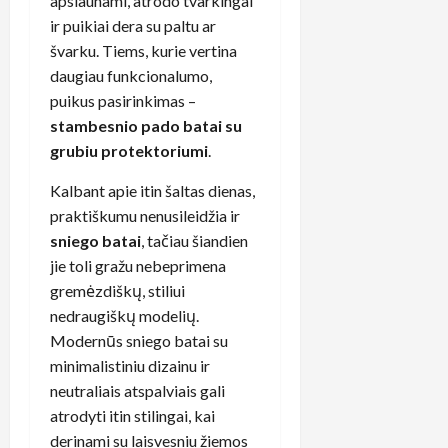
apsiaunami, atrodo tvarkingai
ir puikiai dera su paltu ar
švarku. Tiems, kurie vertina
daugiau funkcionalumo,
puikus pasirinkimas –
stambesnio pado batai su
grubiu protektoriumi
.
Kalbant apie itin šaltas dienas,
praktiškumu nenusileidžia ir
sniego batai
, tačiau šiandien
jie toli gražu nebeprimena
gremėzdiškų, stiliui
nedraugiškų modelių.
Modernūs sniego batai su
minimalistiniu dizainu ir
neutraliais atspalviais gali
atrodyti itin stilingai, kai
derinami su laisvesniu žiemos