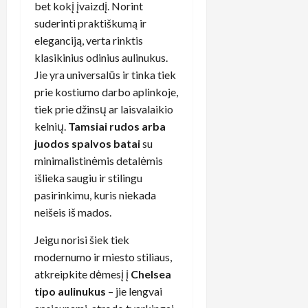
bet kokį įvaizdį. Norint
suderinti praktiškumą ir
eleganciją, verta rinktis
klasikinius odinius aulinukus.
Jie yra universalūs ir tinka tiek
prie kostiumo darbo aplinkoje,
tiek prie džinsų ar laisvalaikio
kelnių.
Tamsiai rudos arba
juodos spalvos batai
su
minimalistinėmis detalėmis
išlieka saugiu ir stilingu
pasirinkimu, kuris niekada
neišeis iš mados.
Jeigu norisi šiek tiek
modernumo ir miesto stiliaus,
atkreipkite dėmesį į
Chelsea
tipo aulinukus
– jie lengvai