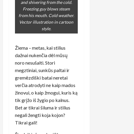
and shivering from the cold.
Freezing guy blows steam
from his mouth. Cold weather.
Vector illustration in cartoon
style.
Žiema – metas, kai stilius
dažnai nukenčia dėl mūsų
noro nesušalti. Stori
megztiniai, sunkūs paltai ir
gremėzdiški batai neretai
verčia atrodyti ne kaip mados
žinovui, o kaip žmogui, kuris ką
tik grįžo iš žygio po kalnus.
Bet ar tikrai šiluma ir stilius
negali žengti koja kojon?
Tikrai gali!