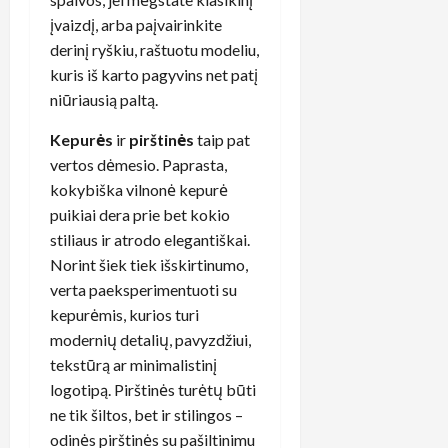
įvaizdį, arba paįvairinkite
derinį ryškiu, raštuotu modeliu,
kuris iš karto pagyvins net patį
niūriausią paltą.
Kepurės
ir
pirštinės
taip pat
vertos dėmesio. Paprasta,
kokybiška vilnonė kepurė
puikiai dera prie bet kokio
stiliaus ir atrodo elegantiškai.
Norint šiek tiek išskirtinumo,
verta paeksperimentuoti su
kepurėmis, kurios turi
modernių detalių, pavyzdžiui,
tekstūrą ar minimalistinį
logotipą. Pirštinės turėtų būti
ne tik šiltos, bet ir stilingos –
odinės pirštinės su pašiltinimu