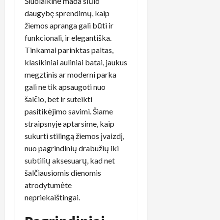
Šiuolaikinė mada siūlo
daugybę sprendimų, kaip
žiemos apranga gali būti ir
funkcionali, ir elegantiška.
Tinkamai parinktas paltas,
klasikiniai auliniai batai, jaukus
megztinis ar moderni parka
gali ne tik apsaugoti nuo
šalčio, bet ir suteikti
pasitikėjimo savimi. Šiame
straipsnyje aptarsime, kaip
sukurti stilingą žiemos įvaizdį,
nuo pagrindinių drabužių iki
subtilių aksesuarų, kad net
šalčiausiomis dienomis
atrodytumėte
nepriekaištingai.