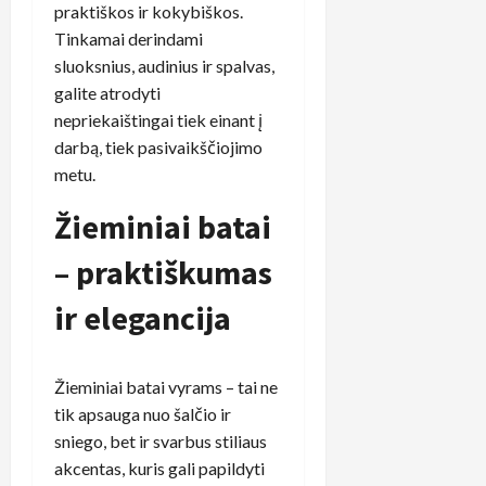
praktiškos ir kokybiškos.
Tinkamai derindami
sluoksnius, audinius ir spalvas,
galite atrodyti
nepriekaištingai tiek einant į
darbą, tiek pasivaikščiojimo
metu.
Žieminiai batai
– praktiškumas
ir elegancija
Žieminiai batai vyrams – tai ne
tik apsauga nuo šalčio ir
sniego, bet ir svarbus stiliaus
akcentas, kuris gali papildyti