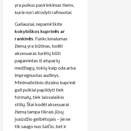
yra puikus pasirinkimas tiems,
kurie nori atrodyti rafinuotai.
Galiausiai, nepamirškite
kokybiškos kuprinės ar
rankinės
. Funkcionalumas
žiemą yra būtinas, todėl
aksesuaras turėtų būti
pagamintas iš atsparių
medžiagų, tokių kaip oda arba
impregnuotas audinys.
Minimalistinio dizaino kuprinė
gali puikiai papildyti tiek
formalų, tiek laisvalaikio
stilių. Štai kodėl aksesuarai
žiemą tampa tikrais jūsų
įvaizdžio gelbėtojais – jie ne
tik saugo nuo šalčio, bet ir