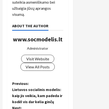
suteikia asmeniškumo bei
užbaigia jūsų aprangos
visumą.
ABOUT THE AUTHOR
www.socmodelis.lt
Administrator
Visit Website
View All Posts
P
Previous:
Lietuvos socialinis modelis:
o
kaip jis veikia, kam padeda ir
kodėl vis dar kelia ginčų
s
Next: