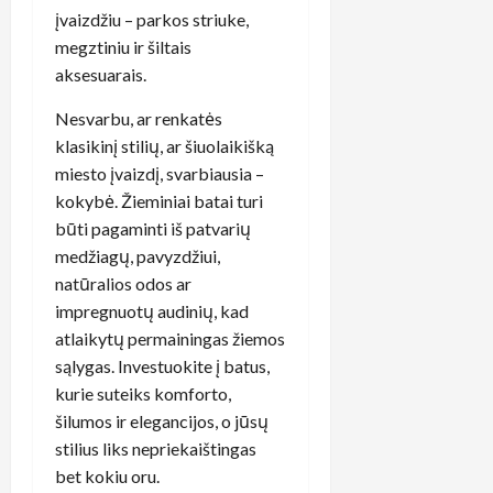
įvaizdžiu – parkos striuke,
megztiniu ir šiltais
aksesuarais.
Nesvarbu, ar renkatės
klasikinį stilių, ar šiuolaikišką
miesto įvaizdį, svarbiausia –
kokybė. Žieminiai batai turi
būti pagaminti iš patvarių
medžiagų, pavyzdžiui,
natūralios odos ar
impregnuotų audinių, kad
atlaikytų permainingas žiemos
sąlygas. Investuokite į batus,
kurie suteiks komforto,
šilumos ir elegancijos, o jūsų
stilius liks nepriekaištingas
bet kokiu oru.