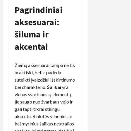
Pagrindiniai
aksesuarai:
šiluma ir
akcentai
Žiemą aksesuarai tampa ne tik
praktiški, bet ir padeda
suteikti įvaizdžiui išskirtinumo
bei charakterio.
Šalikai
yra
vienas svarbiausių elementų –
jie saugo nuo žvarbaus vėjo ir
gali tapti tikrai stilingu
akcentu. Rinkitės vilnonius ar
kašmyrinius šalikus neutralios
spalvos, jei mėgstate klasikinį