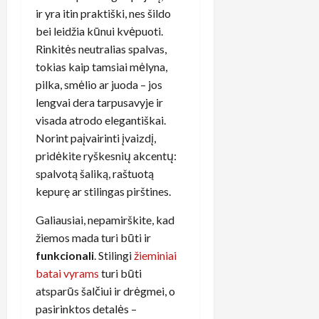
ir yra itin praktiški, nes šildo
bei leidžia kūnui kvėpuoti.
Rinkitės neutralias spalvas,
tokias kaip tamsiai mėlyna,
pilka, smėlio ar juoda – jos
lengvai dera tarpusavyje ir
visada atrodo elegantiškai.
Norint paįvairinti įvaizdį,
pridėkite ryškesnių akcentų:
spalvotą šaliką, raštuotą
kepurę ar stilingas pirštines.
Galiausiai, nepamirškite, kad
žiemos mada turi būti ir
funkcionali
. Stilingi
žieminiai
batai vyrams
turi būti
atsparūs šalčiui ir drėgmei, o
pasirinktos detalės –