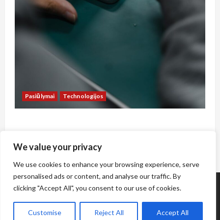
Pasiūlymai
Technologijos
Kaip sutaupyti pinigus telefonų remontui
Vilniuje: praktinis vadovas lietuviams
We value your privacy
www.socmodelis.lt
10 birželio, 2026
We use cookies to enhance your browsing experience, serve
personalised ads or content, and analyse our traffic. By
clicking "Accept All", you consent to our use of cookies.
Customise
Reject All
Accept All