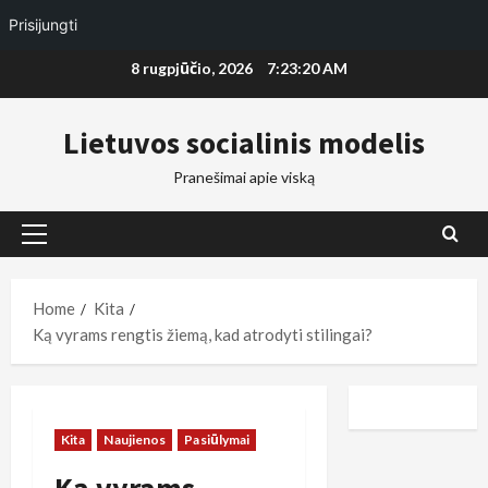
Prisijungti
Skip
8 rugpjūčio, 2026
7:23:21 AM
to
content
Lietuvos socialinis modelis
Pranešimai apie viską
Primary
Menu
Home
Kita
Ką vyrams rengtis žiemą, kad atrodyti stilingai?
Kita
Naujienos
Pasiūlymai