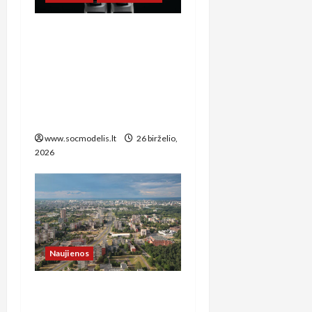
**Kaip Lietuvos socialinis
modelis prisitaiko prie
technologijų naujienų:
dirbtinio intelekto įtaka
darbo rinkai ir socialinei
apsaugai**
www.socmodelis.lt
26 birželio,
2026
Naujienos
**Lietuvos socialinis
modelis: kaip valstybės