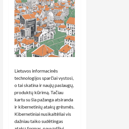
Lietuvos informacinės
technologijos sparčiai vystosi,
o tai skatina ir naujų paslaugų,
produktų kūrimą. Tačiau
kartu su šia pažanga atsiranda
ir kibernetinių atakų grėsmės.
Kibernetiniai nusikaltėliai vis
dažniau taiko sudėtingas
atakų formas, pavyzdžiui,