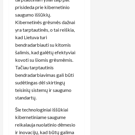
prisideda prie kibernetinio
saugumo iššūkių.
Kibernetinės grėsmės dažnai
yra tarptautinės, o tai reiškia,
kad Lietuva turi
bendradarbiauti su kitomis
šalimis, kad galėtų efektyviai
kovoti su šiomis grėsmėmis.
Tačiau tarptautinis
bendradarbiavimas gali būti
sudėtingas dėl skirtingų
teisinių sistemų ir saugumo
standartų.
Šie technologiniai iššūkiai
kibernetiniame saugume
reikalauja nuolatinio dėmesio
ir inovacijų, kad būtų galima