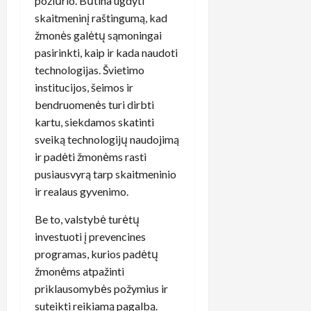
požiūrio. Būtina ugdyti
skaitmeninį raštingumą, kad
žmonės galėtų sąmoningai
pasirinkti, kaip ir kada naudoti
technologijas. Švietimo
institucijos, šeimos ir
bendruomenės turi dirbti
kartu, siekdamos skatinti
sveiką technologijų naudojimą
ir padėti žmonėms rasti
pusiausvyrą tarp skaitmeninio
ir realaus gyvenimo.
Be to, valstybė turėtų
investuoti į prevencines
programas, kurios padėtų
žmonėms atpažinti
priklausomybės požymius ir
suteikti reikiamą pagalbą.