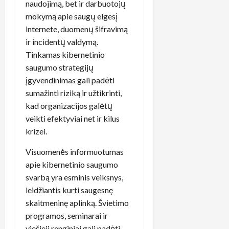
naudojimą, bet ir darbuotojų
mokymą apie saugų elgesį
internete, duomenų šifravimą
ir incidentų valdymą.
Tinkamas kibernetinio
saugumo strategijų
įgyvendinimas gali padėti
sumažinti riziką ir užtikrinti,
kad organizacijos galėtų
veikti efektyviai net ir kilus
krizei.
Visuomenės informuotumas
apie kibernetinio saugumo
svarbą yra esminis veiksnys,
leidžiantis kurti saugesnę
skaitmeninę aplinką. Švietimo
programos, seminarai ir
viešieji renginiai gali padėti