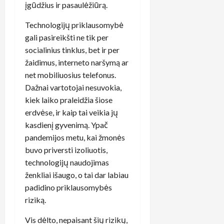
įgūdžius ir pasaulėžiūrą.
Technologijų priklausomybė
gali pasireikšti ne tik per
socialinius tinklus, bet ir per
žaidimus, interneto naršymą ar
net mobiliuosius telefonus.
Dažnai vartotojai nesuvokia,
kiek laiko praleidžia šiose
erdvėse, ir kaip tai veikia jų
kasdienį gyvenimą. Ypač
pandemijos metu, kai žmonės
buvo priversti izoliuotis,
technologijų naudojimas
ženkliai išaugo, o tai dar labiau
padidino priklausomybės
riziką.
Vis dėlto, nepaisant šių rizikų,