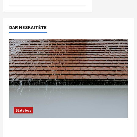
DAR NESKAITĖTE
Statybos
Kaip tinkamai įrengti lietaus nuotekų sistemą
privačiame sklype Kauno rajone: žingsnis po