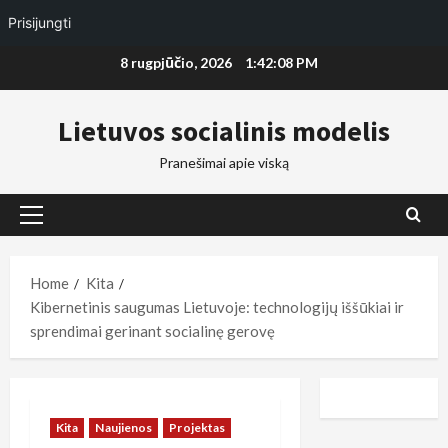
Prisijungti
Skip
8 rugpjūčio, 2026
1:42:09 PM
to
content
Lietuvos socialinis modelis
Pranešimai apie viską
Primary
Menu
Home
Kita
Kibernetinis saugumas Lietuvoje: technologijų iššūkiai ir
sprendimai gerinant socialinę gerovę
Kita
Naujienos
Projektas