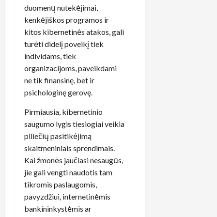
duomenų nutekėjimai,
kenkėjiškos programos ir
kitos kibernetinės atakos, gali
turėti didelį poveikį tiek
individams, tiek
organizacijoms, paveikdami
ne tik finansinę, bet ir
psichologinę gerovę.
Pirmiausia, kibernetinio
saugumo lygis tiesiogiai veikia
piliečių pasitikėjimą
skaitmeniniais sprendimais.
Kai žmonės jaučiasi nesaugūs,
jie gali vengti naudotis tam
tikromis paslaugomis,
pavyzdžiui, internetinėmis
bankininkystėmis ar