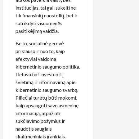
institucijas, tai gali sukelti ne
tik finansinių nuostolių, bet ir
sutrikdyti visuomenės
pasitikėjimą valdžia.
Be to, socialinė gerovė
priklauso ir nuo to, kaip
efektyviai valdoma
kibernetinio saugumo politika.
Lietuva turi investuoti į
švietimą ir informavimą apie
kibernetinio saugumo svarbą.
Piliečiai turėtų būti mokomi,
kaip apsaugoti savo asmeninę
informaciją, atpažinti
sukčiavimo požymius ir
naudotis saugiais
skaitmeniniais įrankiais.