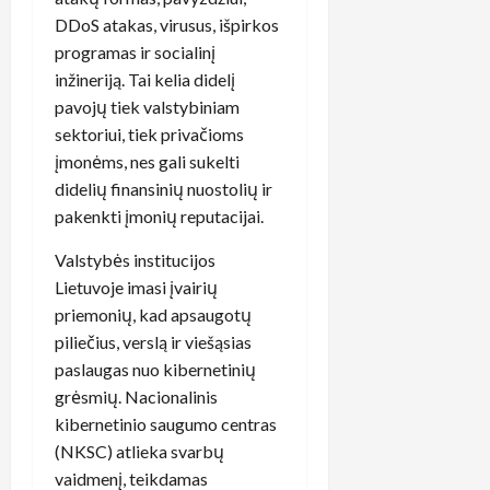
DDoS atakas, virusus, išpirkos
programas ir socialinį
inžineriją. Tai kelia didelį
pavojų tiek valstybiniam
sektoriui, tiek privačioms
įmonėms, nes gali sukelti
didelių finansinių nuostolių ir
pakenkti įmonių reputacijai.
Valstybės institucijos
Lietuvoje imasi įvairių
priemonių, kad apsaugotų
piliečius, verslą ir viešąsias
paslaugas nuo kibernetinių
grėsmių. Nacionalinis
kibernetinio saugumo centras
(NKSC) atlieka svarbų
vaidmenį, teikdamas