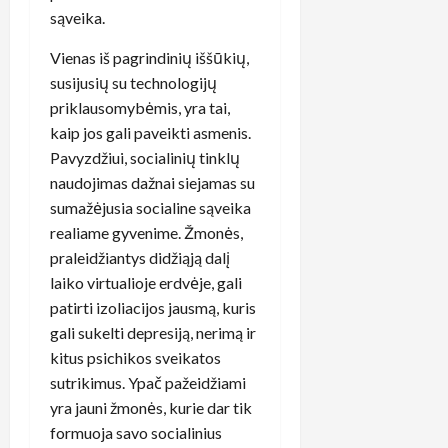
sąveika.
Vienas iš pagrindinių iššūkių,
susijusių su technologijų
priklausomybėmis, yra tai,
kaip jos gali paveikti asmenis.
Pavyzdžiui, socialinių tinklų
naudojimas dažnai siejamas su
sumažėjusia socialine sąveika
realiame gyvenime. Žmonės,
praleidžiantys didžiąją dalį
laiko virtualioje erdvėje, gali
patirti izoliacijos jausmą, kuris
gali sukelti depresiją, nerimą ir
kitus psichikos sveikatos
sutrikimus. Ypač pažeidžiami
yra jauni žmonės, kurie dar tik
formuoja savo socialinius