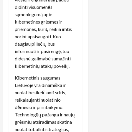
didinti visuomenės
sąmoningumą apie
kibernetines grėsmes ir
priemones, kurių reikia imtis
norint apsisaugoti. Kuo
daugiau piliečių bus
informuoti ir pasirengę, tuo
didesnė galimybė sumažinti
kibernetinių atakų poveikį.
Kibernetinis saugumas
Lietuvoje yra dinamiška ir
nuolat besikeičianti sritis,
reikalaujanti nuolatinio
dėmesio ir prisitaikymo.
Technologijų pažanga ir naujų
grėsmių atsiradimas skatina
nuolat tobulinti strategijas,