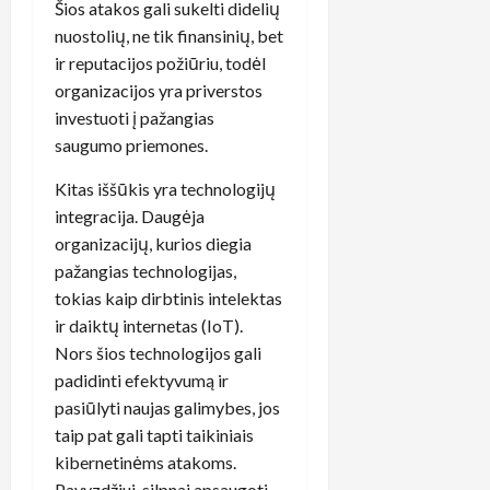
Šios atakos gali sukelti didelių
nuostolių, ne tik finansinių, bet
ir reputacijos požiūriu, todėl
organizacijos yra priverstos
investuoti į pažangias
saugumo priemones.
Kitas iššūkis yra technologijų
integracija. Daugėja
organizacijų, kurios diegia
pažangias technologijas,
tokias kaip dirbtinis intelektas
ir daiktų internetas (IoT).
Nors šios technologijos gali
padidinti efektyvumą ir
pasiūlyti naujas galimybes, jos
taip pat gali tapti taikiniais
kibernetinėms atakoms.
Pavyzdžiui, silpnai apsaugoti