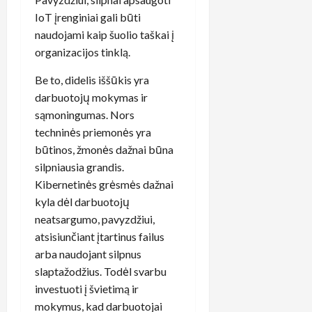
IoT įrenginiai gali būti
naudojami kaip šuolio taškai į
organizacijos tinklą.
Be to, didelis iššūkis yra
darbuotojų mokymas ir
sąmoningumas. Nors
techninės priemonės yra
būtinos, žmonės dažnai būna
silpniausia grandis.
Kibernetinės grėsmės dažnai
kyla dėl darbuotojų
neatsargumo, pavyzdžiui,
atsisiunčiant įtartinus failus
arba naudojant silpnus
slaptažodžius. Todėl svarbu
investuoti į švietimą ir
mokymus, kad darbuotojai