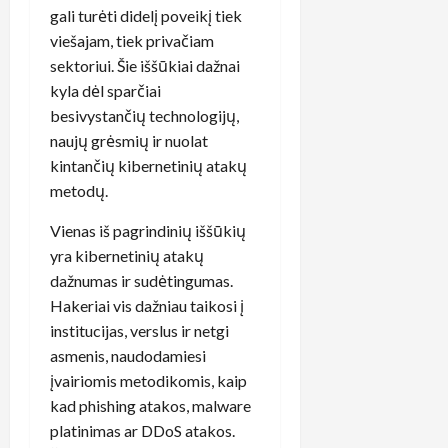
gali turėti didelį poveikį tiek
viešajam, tiek privačiam
sektoriui. Šie iššūkiai dažnai
kyla dėl sparčiai
besivystančių technologijų,
naujų grėsmių ir nuolat
kintančių kibernetinių atakų
metodų.
Vienas iš pagrindinių iššūkių
yra kibernetinių atakų
dažnumas ir sudėtingumas.
Hakeriai vis dažniau taikosi į
institucijas, verslus ir netgi
asmenis, naudodamiesi
įvairiomis metodikomis, kaip
kad phishing atakos, malware
platinimas ar DDoS atakos.