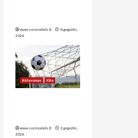
parama keičiasi 2026
metais ir ką tai reiškia
jūsų kišenei**
www.socmodelis.lt
8 gegužės,
2026
Aktyvumas
Kita
Europos futbolo
čempionatai: kaip sekti ir
mėgautis geriausiu
futbolu
www.socmodelis.lt
3 gegužės,
2026