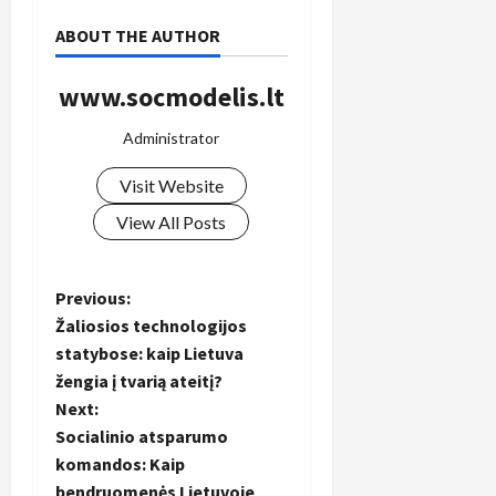
ABOUT THE AUTHOR
www.socmodelis.lt
Administrator
Visit Website
View All Posts
P
Previous:
Žaliosios technologijos
o
statybose: kaip Lietuva
žengia į tvarią ateitį?
s
Next:
t
Socialinio atsparumo
komandos: Kaip
n
bendruomenės Lietuvoje