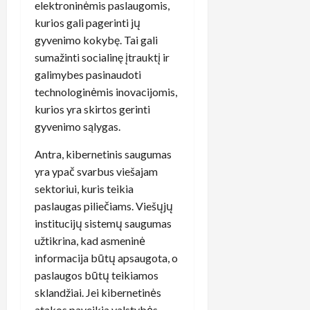
elektroninėmis paslaugomis,
kurios gali pagerinti jų
gyvenimo kokybę. Tai gali
sumažinti socialinę įtrauktį ir
galimybes pasinaudoti
technologinėmis inovacijomis,
kurios yra skirtos gerinti
gyvenimo sąlygas.
Antra, kibernetinis saugumas
yra ypač svarbus viešajam
sektoriui, kuris teikia
paslaugas piliečiams. Viešųjų
institucijų sistemų saugumas
užtikrina, kad asmeninė
informacija būtų apsaugota, o
paslaugos būtų teikiamos
sklandžiai. Jei kibernetinės
atakos paveikia valstybės