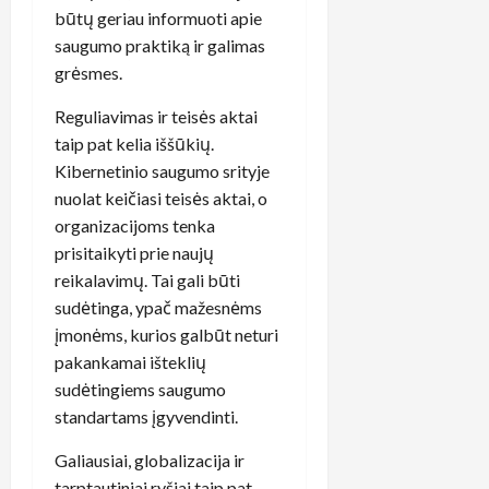
būtų geriau informuoti apie
saugumo praktiką ir galimas
grėsmes.
Reguliavimas ir teisės aktai
taip pat kelia iššūkių.
Kibernetinio saugumo srityje
nuolat keičiasi teisės aktai, o
organizacijoms tenka
prisitaikyti prie naujų
reikalavimų. Tai gali būti
sudėtinga, ypač mažesnėms
įmonėms, kurios galbūt neturi
pakankamai išteklių
sudėtingiems saugumo
standartams įgyvendinti.
Galiausiai, globalizacija ir
tarptautiniai ryšiai taip pat