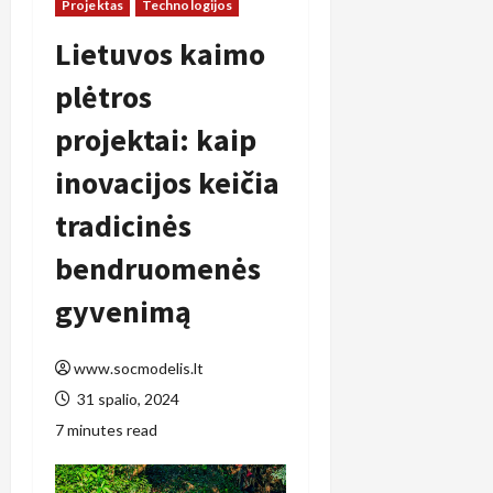
Projektas
Technologijos
Lietuvos kaimo
plėtros
projektai: kaip
inovacijos keičia
tradicinės
bendruomenės
gyvenimą
www.socmodelis.lt
31 spalio, 2024
7 minutes read