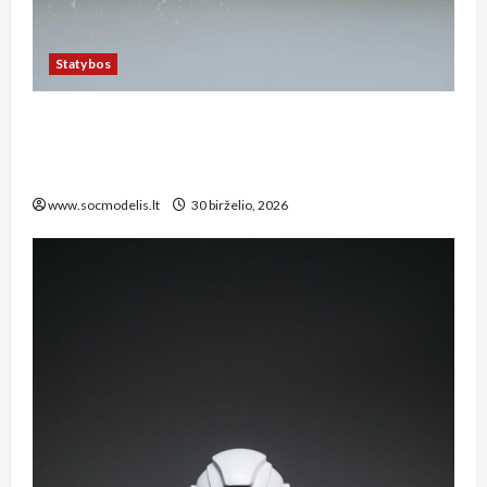
Statybos
Kaip tinkamai įrengti lietaus nuotekų sistemą
privačiame sklype Kauno rajone: žingsnis po
žingsnio vadovas
www.socmodelis.lt
30 birželio, 2026