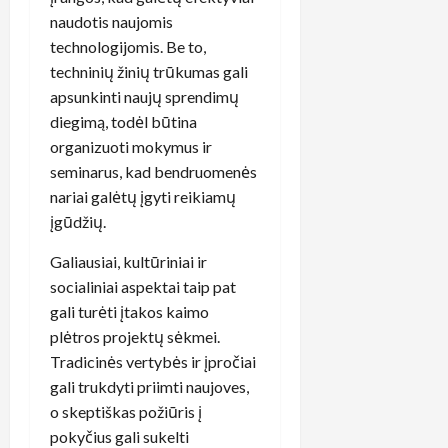
naudotis naujomis
technologijomis. Be to,
techninių žinių trūkumas gali
apsunkinti naujų sprendimų
diegimą, todėl būtina
organizuoti mokymus ir
seminarus, kad bendruomenės
nariai galėtų įgyti reikiamų
įgūdžių.
Galiausiai, kultūriniai ir
socialiniai aspektai taip pat
gali turėti įtakos kaimo
plėtros projektų sėkmei.
Tradicinės vertybės ir įpročiai
gali trukdyti priimti naujoves,
o skeptiškas požiūris į
pokyčius gali sukelti