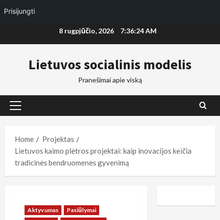
Prisijungti
Skip
8 rugpjūčio, 2026
7:36:25 AM
to
content
Lietuvos socialinis modelis
Pranešimai apie viską
Primary
Menu
Home
Projektas
Lietuvos kaimo plėtros projektai: kaip inovacijos keičia
tradicinės bendruomenės gyvenimą
Aktyvumas
Pasiūlymai