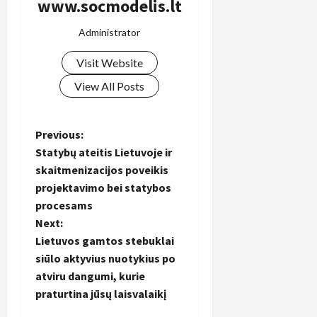
www.socmodelis.lt
Administrator
Visit Website
View All Posts
P
Previous:
Statybų ateitis Lietuvoje ir
o
skaitmenizacijos poveikis
projektavimo bei statybos
s
procesams
t
Next:
Lietuvos gamtos stebuklai
n
siūlo aktyvius nuotykius po
atviru dangumi, kurie
a
praturtina jūsų laisvalaikį