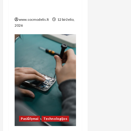
žinoti kiekvienam biuro
vadovui
www.socmodelis.lt
12 birželio,
2026
Pasiūlymai
Technologijos