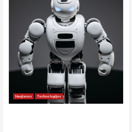
Naujienos
Technologijos
**Kaip Lietuvos socialinis modelis prisitaiko
prie technologijų naujienų: dirbtinio intelekto
įtaka darbo rinkai ir socialinei apsaugai**