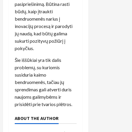
pasipriešinimą. Būtina rasti
būdų, kaip įtraukti
bendruomenės narius į
inovacijų procesą ir parodyti
jų naudą, kad būtų galima
sukurti pozityvų požiūrį į
pokyčius.
Šie iššūkiai yra tik dalis
problemų, su kuriomis
susiduria kaimo
bendruomenės, tačiau jų
sprendimas gali atverti duris
naujoms galimybėms ir
prisidėti prie tvarios plėtros.
ABOUT THE AUTHOR