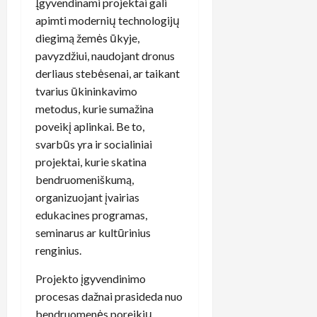
Įgyvendinami projektai gali
apimti modernių technologijų
diegimą žemės ūkyje,
pavyzdžiui, naudojant dronus
derliaus stebėsenai, ar taikant
tvarius ūkininkavimo
metodus, kurie sumažina
poveikį aplinkai. Be to,
svarbūs yra ir socialiniai
projektai, kurie skatina
bendruomeniškumą,
organizuojant įvairias
edukacines programas,
seminarus ar kultūrinius
renginius.
Projekto įgyvendinimo
procesas dažnai prasideda nuo
bendruomenės poreikių