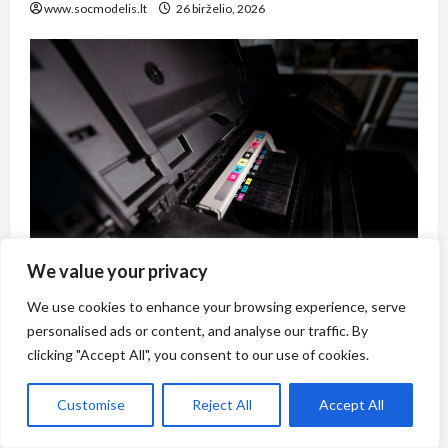
www.socmodelis.lt
26 birželio, 2026
We value your privacy
Pasiūlymai
Technologijos
We use cookies to enhance your browsing experience, serve
Kaip sutaupyti šimtus eurų: spausdintuvų
personalised ads or content, and analyse our traffic. By
remonto paslaugos Šiauliuose, kurias verta
clicking "Accept All", you consent to our use of cookies.
žinoti kiekvienam biuro vadovui
www.socmodelis.lt
12 birželio, 2026
Customise
Reject All
Accept All