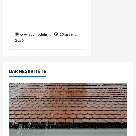
Kaip sutaupyti pinigus
telefonų remontui
Vilniuje: praktinis
vadovas lietuviams
www.socmodelis.lt
10 birželio,
2026
DAR NESKAITĖTE