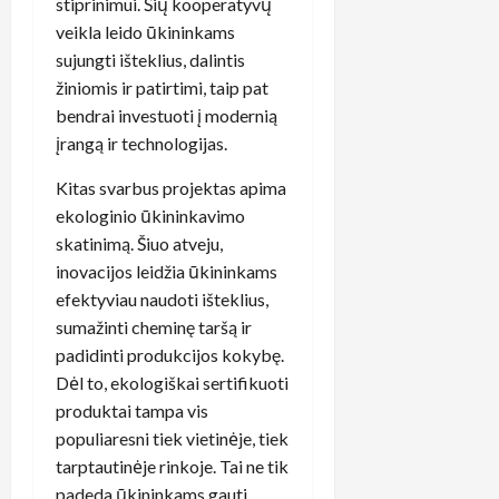
stiprinimui. Šių kooperatyvų
veikla leido ūkininkams
sujungti išteklius, dalintis
žiniomis ir patirtimi, taip pat
bendrai investuoti į modernią
įrangą ir technologijas.
Kitas svarbus projektas apima
ekologinio ūkininkavimo
skatinimą. Šiuo atveju,
inovacijos leidžia ūkininkams
efektyviau naudoti išteklius,
sumažinti cheminę taršą ir
padidinti produkcijos kokybę.
Dėl to, ekologiškai sertifikuoti
produktai tampa vis
populiaresni tiek vietinėje, tiek
tarptautinėje rinkoje. Tai ne tik
padeda ūkininkams gauti