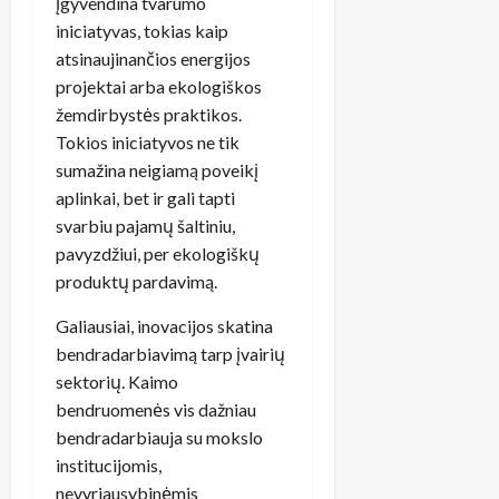
įgyvendina tvarumo
iniciatyvas, tokias kaip
atsinaujinančios energijos
projektai arba ekologiškos
žemdirbystės praktikos.
Tokios iniciatyvos ne tik
sumažina neigiamą poveikį
aplinkai, bet ir gali tapti
svarbiu pajamų šaltiniu,
pavyzdžiui, per ekologiškų
produktų pardavimą.
Galiausiai, inovacijos skatina
bendradarbiavimą tarp įvairių
sektorių. Kaimo
bendruomenės vis dažniau
bendradarbiauja su mokslo
institucijomis,
nevyriausybinėmis