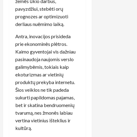
žemės ūkio darbus,
pavyzdžiui, stebėti orų
prognozes ar optimizuoti
derliaus nuėmimo laiką.
Antra, inovacijos prisideda
prie ekonominės plėtros.
Kaimo gyventojai vis dažniau
pasinaudoja naujomis verslo
galimybėmis, tokiais kaip
ekoturizmas ar vietinių
produktų prekyba internetu.
Šios veiklos ne tik padeda
sukurti papildomas pajamas,
bet ir skatina bendruomenių
tvarumą, nes žmonės labiau
vertina vietinius išteklius ir
kultūrą.