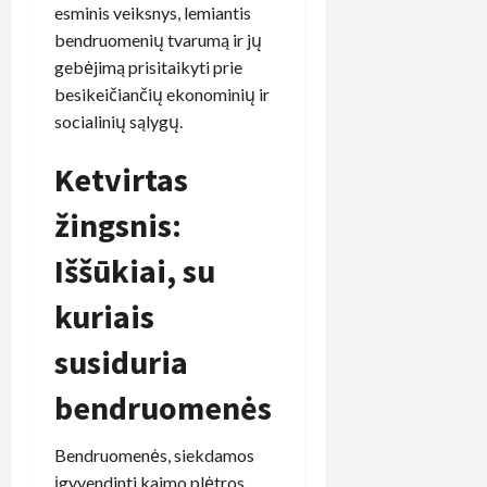
esminis veiksnys, lemiantis
bendruomenių tvarumą ir jų
gebėjimą prisitaikyti prie
besikeičiančių ekonominių ir
socialinių sąlygų.
Ketvirtas
žingsnis:
Iššūkiai, su
kuriais
susiduria
bendruomenės
Bendruomenės, siekdamos
įgyvendinti kaimo plėtros