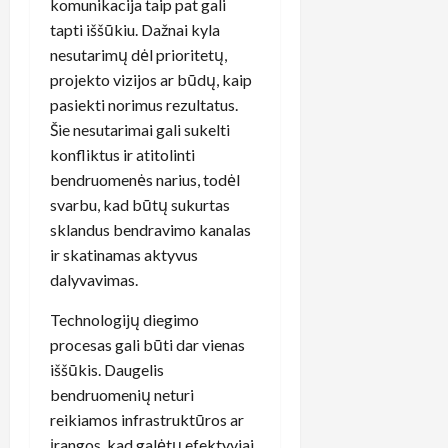
komunikacija taip pat gali
tapti iššūkiu. Dažnai kyla
nesutarimų dėl prioritetų,
projekto vizijos ar būdų, kaip
pasiekti norimus rezultatus.
Šie nesutarimai gali sukelti
konfliktus ir atitolinti
bendruomenės narius, todėl
svarbu, kad būtų sukurtas
sklandus bendravimo kanalas
ir skatinamas aktyvus
dalyvavimas.
Technologijų diegimo
procesas gali būti dar vienas
iššūkis. Daugelis
bendruomenių neturi
reikiamos infrastruktūros ar
įrangos, kad galėtų efektyviai