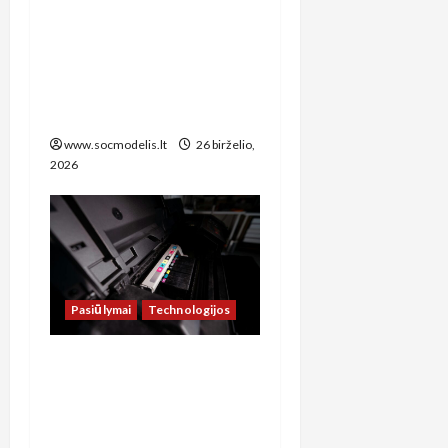
modelis prisitaiko prie
technologijų naujienų:
dirbtinio intelekto įtaka
darbo rinkai ir socialinei
apsaugai**
www.socmodelis.lt
26 birželio,
2026
Pasiūlymai
Technologijos
Kaip sutaupyti šimtus
eurų: spausdintuvų
remonto paslaugos
Šiauliuose, kurias verta