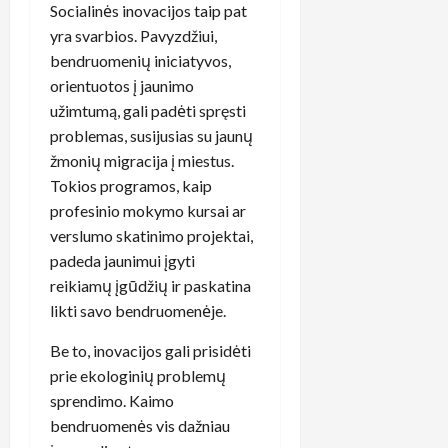
Socialinės inovacijos taip pat
yra svarbios. Pavyzdžiui,
bendruomenių iniciatyvos,
orientuotos į jaunimo
užimtumą, gali padėti spręsti
problemas, susijusias su jaunų
žmonių migracija į miestus.
Tokios programos, kaip
profesinio mokymo kursai ar
verslumo skatinimo projektai,
padeda jaunimui įgyti
reikiamų įgūdžių ir paskatina
likti savo bendruomenėje.
Be to, inovacijos gali prisidėti
prie ekologinių problemų
sprendimo. Kaimo
bendruomenės vis dažniau