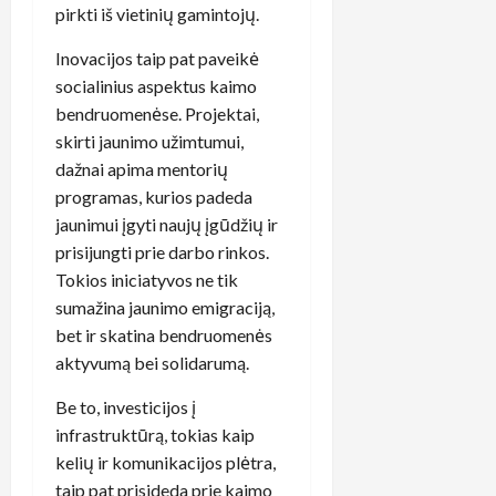
pirkti iš vietinių gamintojų.
Inovacijos taip pat paveikė
socialinius aspektus kaimo
bendruomenėse. Projektai,
skirti jaunimo užimtumui,
dažnai apima mentorių
programas, kurios padeda
jaunimui įgyti naujų įgūdžių ir
prisijungti prie darbo rinkos.
Tokios iniciatyvos ne tik
sumažina jaunimo emigraciją,
bet ir skatina bendruomenės
aktyvumą bei solidarumą.
Be to, investicijos į
infrastruktūrą, tokias kaip
kelių ir komunikacijos plėtra,
taip pat prisideda prie kaimo